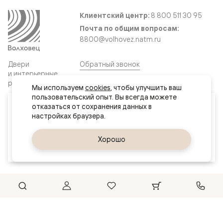
Клиентский центр:
8 800 511 30 95
Почта по общим вопросам:
8800@volhovez.natm.ru
Двери
Обратный звонок
и интерьерные
решения
Мы используем 
cookies
, чтобы улучшить ваш 
пользовательский опыт. Вы всегда можете 
Ваш город
отказаться от сохранения данных в 
Сайт не является публичной офертой
Актау
Правовая информация
Дизайн сайта совместно с агентством
Супрематика
Да, верно
Хорошо
Сменить город
© 2026 Волховец
Could not connect to the reCAPTCHA service. Please check
your internet connection and reload to get a reCAPTCHA