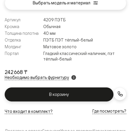
Выбрать модель и материал
Артикул
4209 ПЭТБ
Кромка
Обычная
Толщина полотна
40 мм
Отделка
ПЭТБ ПЭТ тёплый-белый
Молдинг
Матовое золото
Портал
Гладкий классический наличник, пэт
тёплый-белый
242 668 ₸
Необходимо выбрать фурнитуру
i
В корзину
Где посмотреть?
Что входит в комплект?
Доставка и оплата
Гарантия
Уход за дверями
Характеристики