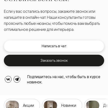
Если у вас остались вопросы, закажите звонок или
напишите в онлайн-чат. Наши консультанты готовы
прояснить любые нюансы, чтобы помочь вам выбрать
оптимальное решение для интерьера.
Написать в чат
Заказать звонок
Подпишитесь на нас, чтобы быть в курсе
новинок.
Акции
Новинки
Дв