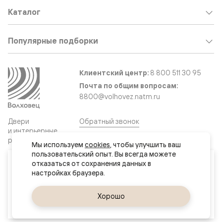
Каталог
Популярные подборки
Клиентский центр:
8 800 511 30 95
Почта по общим вопросам:
8800@volhovez.natm.ru
Двери
Обратный звонок
и интерьерные
решения
Мы используем 
cookies
, чтобы улучшить ваш 
пользовательский опыт. Вы всегда можете 
Ваш город
отказаться от сохранения данных в 
Сайт не является публичной офертой
Актау
Правовая информация
Дизайн сайта совместно с агентством
Супрематика
Да, верно
Хорошо
Сменить город
© 2026 Волховец