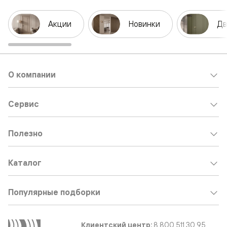
Акции
Новинки
Дв
О компании
Сервис
Полезно
Каталог
Популярные подборки
Клиентский центр:
8 800 511 30 95