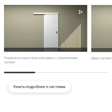
Раздвижная одностворчатая дверь с обрамлением
Дверь прямог
проёма
Узнать подробнее о системах