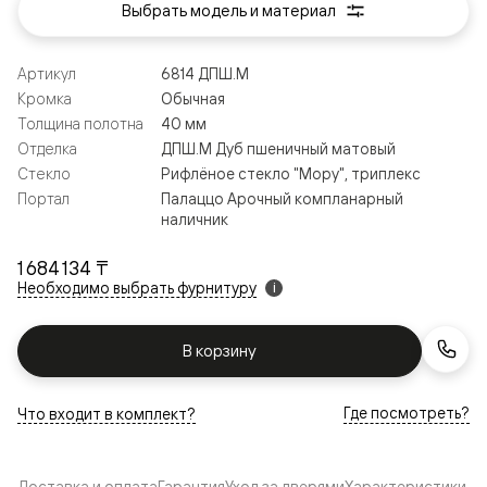
Выбрать модель и материал
Артикул
6814 ДПШ.М
Кромка
Обычная
Толщина полотна
40 мм
Отделка
ДПШ.М Дуб пшеничный матовый
Стекло
Рифлёное стекло "Мору", триплекс
Портал
Палаццо Арочный компланарный
наличник
1 684 134 ₸
Необходимо выбрать фурнитуру
i
В корзину
Где посмотреть?
Что входит в комплект?
Доставка и оплата
Гарантия
Уход за дверями
Характеристики