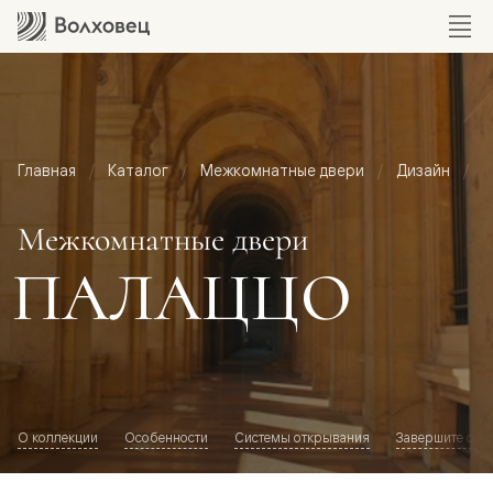
Главная
Каталог
Межкомнатные двери
Дизайн
М
Межкомнатные двери
ПАЛАЦЦО
О коллекции
Особенности
Системы открывания
Завершите обр