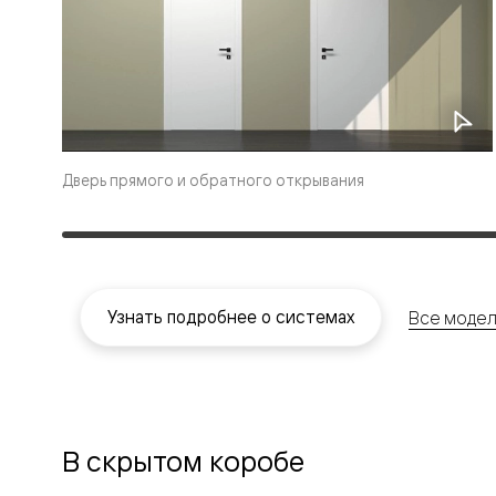
Перегор
Мозаик
Неокласс
Прайм
Фрэйм
Альба
Дюна
Рокка
Антик
Дверь прямого и обратного открывания
Нео
Париж
Центро
Шарм
Нео
Классик
Узнать подробнее о системах
Все модел
Галант
Эго
Классика
Маскот
Эссе
Тоскана
Плано
В скрытом коробе
Тоскана
Грильято