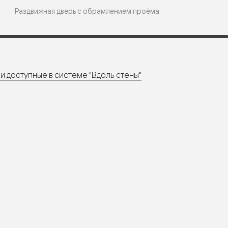
Раздвижная дверь с обрамлением проёма
е
я
и доступные в системе "Вдоль стены"
е
ные
пон
ные
яющей