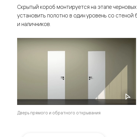
Тоскана
Литера
Скрытый короб монтируется на этапе черновых
Тоскана
установить полотно в один уровень со стеной 
Ромбо
Тоскана
и наличников.
Элегантэ
Лигнум
Совреме
стиль
Фридом
Рифт
Вельвет
Планум
Планум
Про
Линия
Дизайн
Палаццо
Селект
Софтфор
Зеркальн
Дверь прямого и обратного открывания
Планум
Про
Скрытые
двери