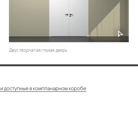
одки
ика
Двустворчатая глухая дверь
и доступные в компланарном коробе