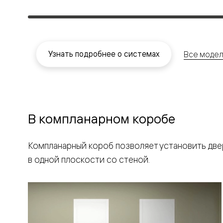
Вельвет 
рифлени
Рифт —
натураль
шпон
Софтфор
Узнать подробнее о системах
Все модел
плавные
формы
Из
массива
Палаццо
Антик
В компланарном коробе
Шарм
Лигнум
Тоскана
Эго
Компланарный короб позволяет установить дв
Из
в одной плоскости со стеной.
алюмини
и стекла
Двери
Формато
Перегор
Формато
Двери
Мозаик