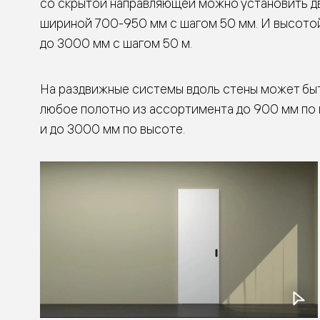
со скрытой направляющей можно установить д
Стеклянн
перегоро
шириной 700-950 мм с шагом 50 мм. И высото
Белые
до 3000 мм с шагом 50 м.
двери
Серые
двери
Двери
На раздвижные системы вдоль стены может бы
антрацит
Оливков
любое полотно из ассортимента до 900 мм по
цвет
и до 3000 мм по высоте.
Тёмные
древесн
Двери
RAL
Светлые
древесн
Коричне
двери
Двери
под
покраску
Двери
из
дуба
и