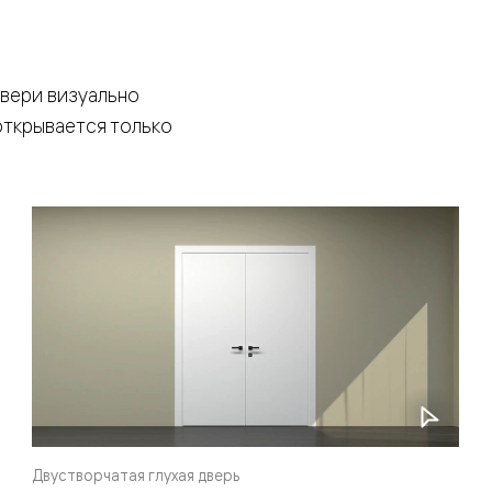
двери визуально
открывается только
евая
ские
вание
Двустворчатая глухая дверь