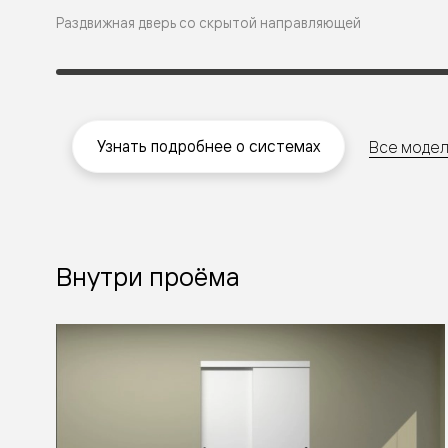
бука
Раздвижная дверь со скрытой направляющей
Шпоновы
отделки
Имитация
шпона
Из
алюмини
и
Узнать подробнее о системах
Все модел
стекла
Покрыты
эмалью
Однотон
ПЭТ
Мультиш
Раздвиж
Внутри проёма
двери
Вдоль
стены
В
пенал
Со
скрытой
направл
Арочные
двери