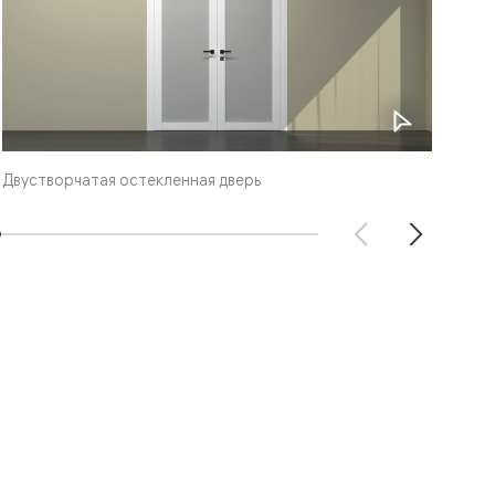
Двустворчатая остекленная дверь
Две