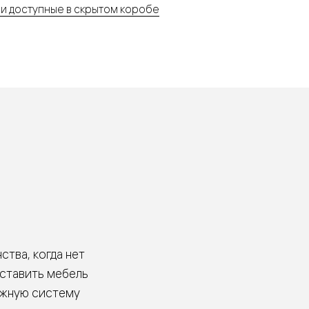
и доступные в скрытом коробе
евые
евые
ные
ский
бную
тва, когда нет
оставить мебель
ижную систему