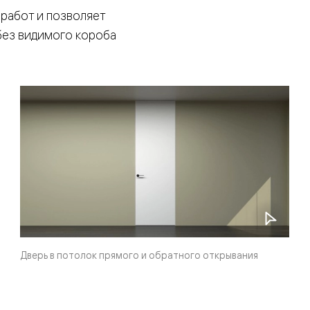
 работ и позволяет
без видимого короба
нный
м
ые
Дверь в потолок прямого и обратного открывания