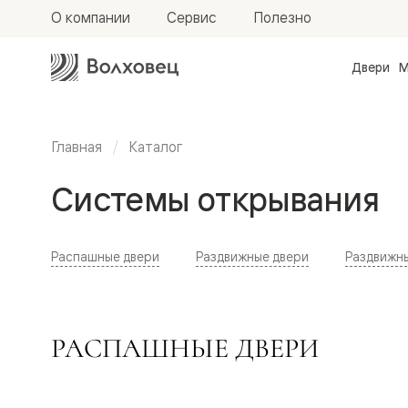
О компании
Сервис
Полезно
Двери
М
Межкомн
двери
Доступн
и практи
Главная
Каталог
Фридом
Центро
Системы открывания
Галант
Нео
Планум
Секрето
-
Распашные двери
Раздвижные двери
Раздвижн
скрытые
двери
Фрезеро
двери
в
РАСПАШНЫЕ ДВЕРИ
эмали
Прайм
Маскот
Эссе