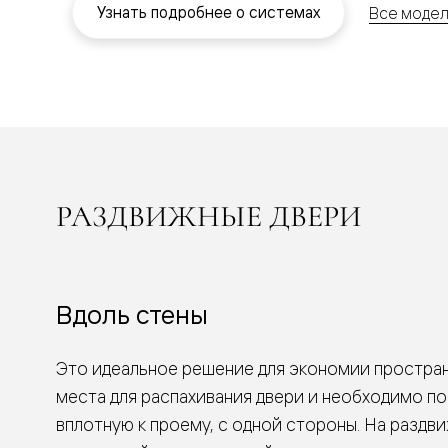
Планум
Узнать подробнее о системах
Все модел
Цветные
Колор
Алюмини
Формато
Секрето
Алюмини
Мозаик
Поворот
двери
Скрытые
двери
РАЗДВИЖНЫЕ ДВЕРИ
Дизайнер
шпон
Со
стеклом
Высокие
Вдоль стены
двери
В
гардеро
В
Это идеальное решение для экономии пространс
гостиную
места для распахивания двери и необходимо п
Двери
в
вплотную к проему, с одной стороны. На раздв
тренде