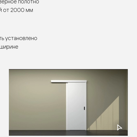
верное полотно
ые
дки
й от 2000 мм
ть установлено
ый
 ширине
ые
ые
вые