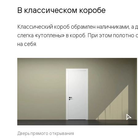
Рокка
В классическом коробе
Фрэйм
Альба
Дюна
Классический короб обрамлен наличниками, а 
Париж
Нео
слегка «утоплены» в короб. При этом полотно 
Классик
Линия
на себя.
Гладкие
и
скрытые
Планум
Про —
алюмини
кромка
Планум
Секрето
-
скрытые
двери
Дизайнер
Селект —
фрезеро
по
Дверь прямого открывания
шпону