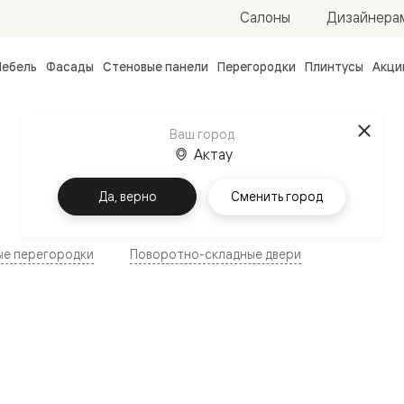
Салоны
Дизайнера
ебель
Фасады
Стеновые панели
Перегородки
Плинтусы
Акци
атные
ые
Ваш город
чные
Актау
Да, верно
Сменить город
ые перегородки
Поворотно-складные двери
ванные