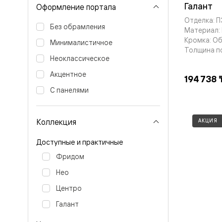
бука
Галант
Оформление портала
Шпоновы
Отделка: 
отделки
Без обрамления
Имитация
Материал:
шпона
Кромка: О
Минималистичное
Из
Толщина п
алюмини
Неоклассическое
и
Акцентное
стекла
194 738 
Покрыты
С панелями
эмалью
Однотон
ПЭТ
Мультиш
Коллекция
АКЦИЯ
Раздвиж
двери
Доступные и практичные
Вдоль
стены
Фридом
В
Нео
пенал
Со
Центро
скрытой
направл
Галант
Арочные
двери