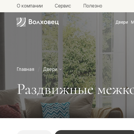
О компании
Сервис
Полезно
Двери
М
Межкомн
двери
Доступн
и практи
Фридом
Центро
Галант
Нео
Главная
Двери
Планум
Секрето
Раздвижные межко
-
скрытые
двери
Фрезеро
двери
в
эмали
Прайм
Маскот
Эссе