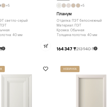
+5
+5
Планум
ПЭТ светло-серый
Отделка: ПЭТ белоснежный
 ПЭТ
Материал: ПЭТ
бычная
Кромка: Обычная
нный
олотна: 40 мм
Толщина полотна: 40 мм
 ₸
164 347 ₸
213 940 ₸
i
i
А
НОВИНКА
м
ые