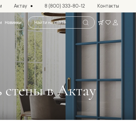
Актау
м
8 (800) 333-80-12
Контакты
Поиск
и
Новинки
по
сайту
 стены в Актау