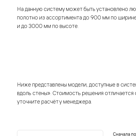
Вельвет 
На данную систему может быть установлено л
рифлени
Рифт —
полотно из ассортимента до 900 мм по ширин
натураль
и до 3000 мм по высоте.
шпон
Софтфор
плавные
формы
Из
массива
Палаццо
Антик
Шарм
Лигнум
Тоскана
Ниже представлены модели, доступные в сист
Эго
Из
вдоль стены». Стоимость решения отличается 
алюмини
уточните расчёт у менеджера.
и стекла
Двери
Формато
Перегор
Формато
Двери
Сначала п
Мозаик