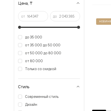
Цена, ₸
Перегор
Мозаик
Неокласс
от
до
Прайм
НОВИНК
Фрэйм
Альба
Дюна
Рокка
до 35 000
Антик
Нео
от 35 000 до 50 000
Париж
от 50 000 до 80 000
Центро
Шарм
от 80 000
Нео
Классик
Только со скидкой
Галант
Эго
Классика
Маскот
Стиль
Эссе
Тоскана
Современный стиль
Плано
Тоскана
Дизайн
Грильято