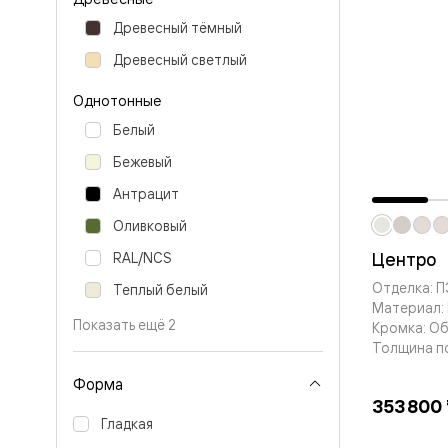
Планум
Цветные
Древесный тёмный
Колор
Алюмини
Древесный светлый
Формато
Секрето
Однотонные
Алюмини
Мозаик
Белый
Поворот
Бежевый
двери
Скрытые
Антрацит
двери
Дизайнер
Оливковый
шпон
Со
Центро
RAL/NCS
стеклом
Отделка: 
Теплый белый
Высокие
Материал:
двери
Показать ещё 2
В
Кромка: О
гардеро
Толщина п
В
гостиную
Форма
Двери
353 800
в
Гладкая
тренде