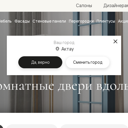
Салоны
Дизайнера
ебель
Фасады
Стеновые панели
Перегородки
Плинтусы
Акци
атные
ые
Ваш город
чные
Актау
Да, верно
Сменить город
мнатные двери вдоль
ванные