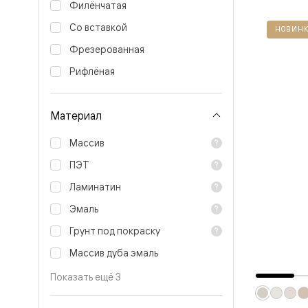
Стеклянн
Филёнчатая
перегоро
Со вставкой
Белые
НОВИНК
двери
Фрезерованная
Серые
двери
Рифлёная
Двери
антрацит
Оливков
Материал
цвет
Тёмные
древесн
Массив
Двери
RAL
ПЭТ
Светлые
Ламинатин
древесн
Коричне
Эмаль
двери
Двери
Грунт под покраску
под
покраску
Массив дуба эмаль
Двери
из
Показать ещё 3
дуба
и