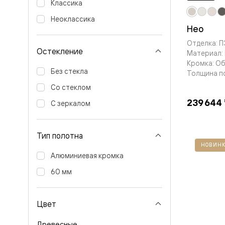
Тоскана
Классика
Литера
Тоскана
Неоклассика
Нео
Ромбо
Тоскана
Отделка: 
Элегантэ
Остекление
Материал:
Лигнум
Кромка: О
Совреме
Без стекла
стиль
Толщина п
Фридом
Со стеклом
Рифт
Вельвет
239 644
С зеркалом
Планум
Планум
Про
Тип полотна
Линия
Дизайн
НОВИНК
Палаццо
Алюминиевая кромка
Селект
60 мм
Софтфор
Зеркальн
Планум
Про
Цвет
Скрытые
двери
Древесные