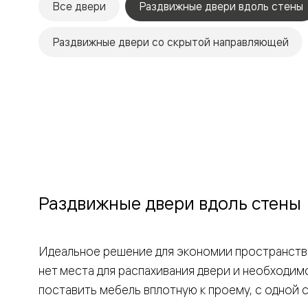
Все двери
Раздвижные двери вдоль стены
Рокка
Фрэйм
Альба
Раздвижные двери со скрытой направляющей
Дюна
Париж
Нео
Классик
Линия
Гладкие
и
скрытые
Планум
Про —
алюмини
кромка
Планум
Раздвижные двери вдоль стены
Секрето
-
скрытые
двери
Идеальное решение для экономии пространства
Дизайнер
Селект —
нет места для распахивания двери и необходим
фрезеро
поставить мебель вплотную к проему, с одной 
по
шпону