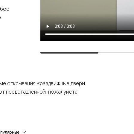
—
юбое
е
е
ный
м —
еме открывания «раздвижные двери
от представленной, пожалуйста,
я
одки
опулярные