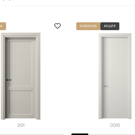
одки
ика
А
НОВИНКА
АКЦИЯ
2121
0010