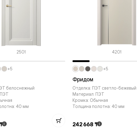
евые
евые
ные
2501
4201
ский
+5
+5
Фридом
ПЭТ белоснежный
Отделка: ПЭТ светло-бежевый
 ПЭТ
Материал: ПЭТ
бычная
Кромка: Обычная
бную
олотна: 40 мм
Толщина полотна: 40 мм
 ₸
242 668 ₸
i
i