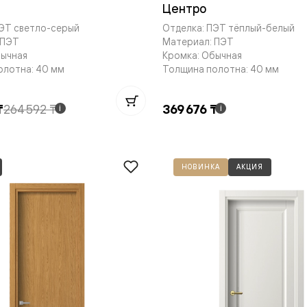
Центро
е
ПЭТ светло-серый
Отделка: ПЭТ тёплый-белый
 ПЭТ
Материал: ПЭТ
бычная
Кромка: Обычная
олотна: 40 мм
Толщина полотна: 40 мм
я
₸
264 592 ₸
369 676 ₸
i
i
е
ные
пон
НОВИНКА
АКЦИЯ
ные
яющей