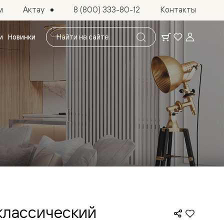
Актау
м
8 (800) 333-80-12
Контакты
Поиск
и
Новинки
по
сайту
классический