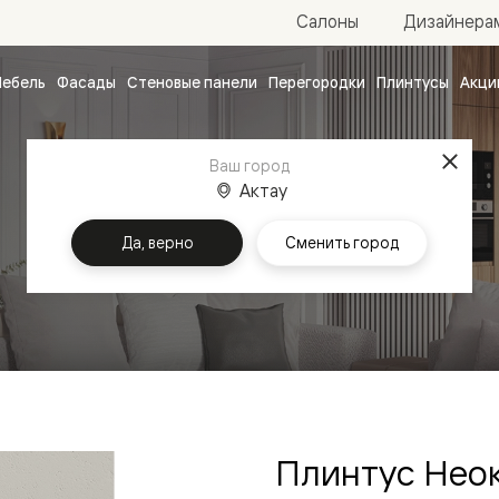
Салоны
Дизайнера
ебель
Фасады
Стеновые панели
Перегородки
Плинтусы
Акци
атные
ые
Ваш город
чные
Актау
Да, верно
Сменить город
ванные
Плинтус Нео