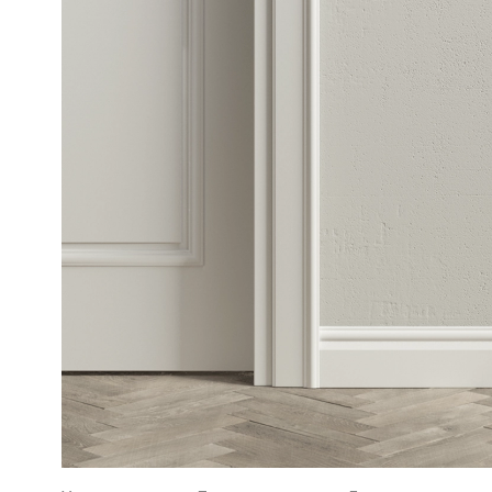
Рокка
Фрэйм
Альба
Дюна
Париж
Нео
Классик
Линия
Гладкие
и
скрытые
Планум
Про —
алюмини
кромка
Планум
Секрето
-
скрытые
двери
Дизайнер
Селект —
фрезеро
по
шпону