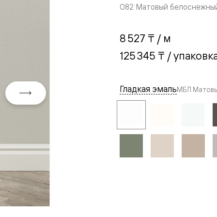
082 Матовый белоснежны
8 527 ₸
/ м
125 345 ₸
/ упаковк
Гладкая эмаль
МБЛ Матовы
евая
ские
вание