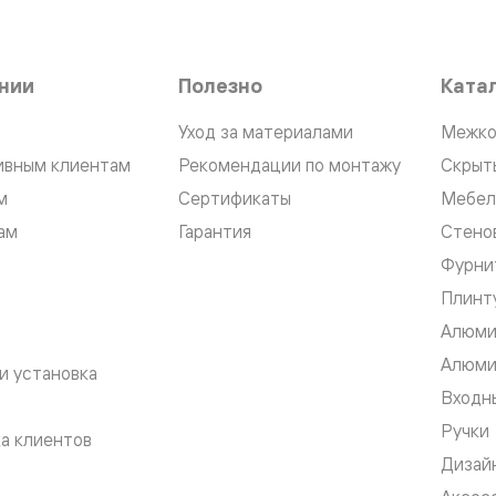
нии
Полезно
Ката
Уход за материалами
Межко
нный
ивным клиентам
Рекомендации по монтажу
Скрыт
м
Сертификаты
Мебел
ам
Гарантия
Стено
Фурни
Плинт
Алюми
Алюми
и установка
м
Входны
ые
Ручки
а клиентов
Дизай