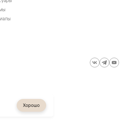
суары
мы
иалы
ия
Хорошо