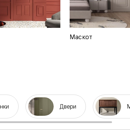
одки
ика
Маскот
нки
Двери