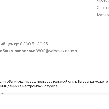
Аксес
Систе
евые
Матер
евые
ные
ий центр:
8 800 511 30 95
 общим вопросам:
8800@volhovez.natm.ru
ский
вляется публичной офертой
Правовая информац
s
, чтобы улучшить ваш пользовательский опыт. Вы всегда можете 
бную
йта совместно с агентством
ика