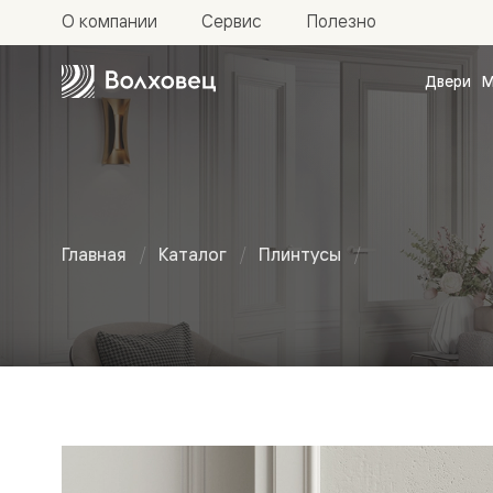
О компании
Сервис
Полезно
Двери
М
Межкомн
двери
Доступн
и практи
Фридом
Центро
Галант
Нео
Главная
Каталог
Плинтусы
Планум
Секрето
Неоклассический
-
скрытые
двери
Фрезеро
плинтус
двери
в
эмали
Прайм
Маскот
Эссе