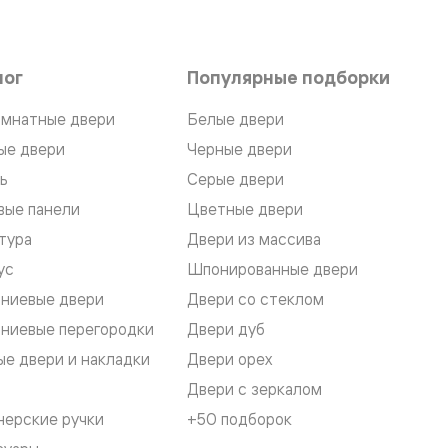
лог
Популярные подборки
мнатные двери
Белые двери
ые двери
Черные двери
ь
Серые двери
вые панели
Цветные двери
тура
Двери из массива
ус
Шпонированные двери
ниевые двери
Двери со стеклом
ниевые перегородки
Двери дуб
е двери и накладки
Двери орех
Двери с зеркалом
нерские ручки
+50 подборок