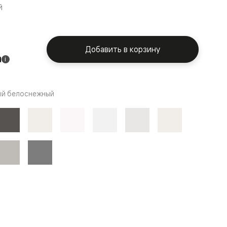
й
Добавить в корзину
а
i
й белоснежный