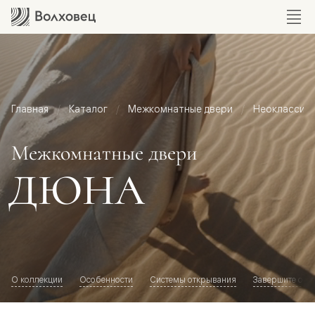
Главная
Каталог
Межкомнатные двери
Неоклассик
Межкомнатные двери
ДЮНА
О коллекции
Особенности
Системы открывания
Завершите обр