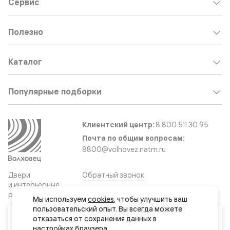
Сервис
Полезно
Каталог
Популярные подборки
Клиентский центр:
8 800 511 30 95
Почта по общим вопросам:
8800@volhovez.natm.ru
Двери
Обратный звонок
и интерьерные
решения
Мы используем 
cookies
, чтобы улучшить ваш 
пользовательский опыт. Вы всегда можете 
Ваш город
отказаться от сохранения данных в 
Сайт не является публичной офертой
Актау