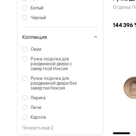
Вельвет 
Отделка: 
Белый
рифлени
Рифт —
Чёрный
натураль
144 396 
шпон
Софтфор
Коллекция
плавные
формы
Из
Овум
массива
Ручка-лодочка для
Палаццо
раздвижной двери с
Антик
заверткой Ноксия
Шарм
Лигнум
Ручка-лодочка для
Тоскана
раздвижной двери без
Эго
завертки Ноксия
Из
алюмини
Лирика
и стекла
Люче
Двери
Формато
Карола
Перегор
Формато
Показать ещё 2
Двери
Мозаик