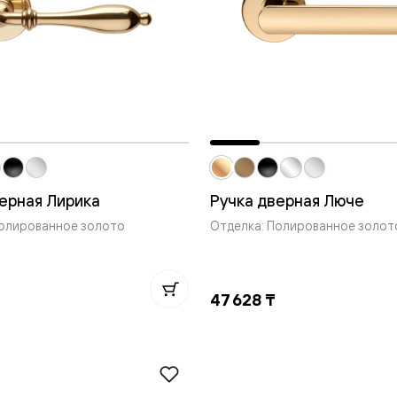
евые
евые
ные
ский
ерная Лирика
Ручка дверная Люче
Полированное золото
Отделка: Полированное золот
47 628 ₸
бную