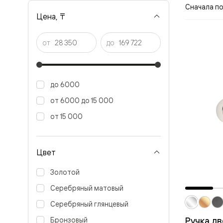
Рокка
Сначала п
Фрэйм
Цена, ₸
Альба
Дюна
Париж
от
до
Нео
Классик
Линия
Гладкие
до 6000
и
скрытые
от 6000 до 15 000
Планум
Про —
от 15 000
алюмини
кромка
Планум
Секрето
Цвет
-
скрытые
Золотой
двери
Дизайнер
Серебряный матовый
Селект —
фрезеро
Серебряный глянцевый
по
Ручка д
Бронзовый
шпону