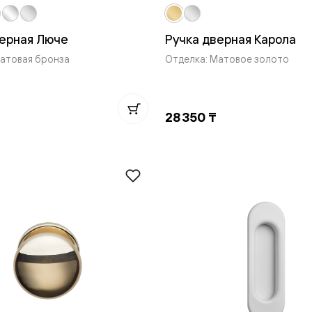
одки
ика
верная Люче
Ручка дверная Карола
Матовая бронза
Отделка: Матовое золото
28 350 ₸