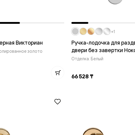
+1
нный
ерная Викториан
Ручка-лодочка для раз
двери без завертки Нок
Полированное золото
Отделка: Белый
66 528 ₸
м
ые