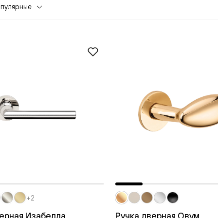
опулярные
евая
ские
+2
вание
верная Изабелла
Ручка дверная Овум