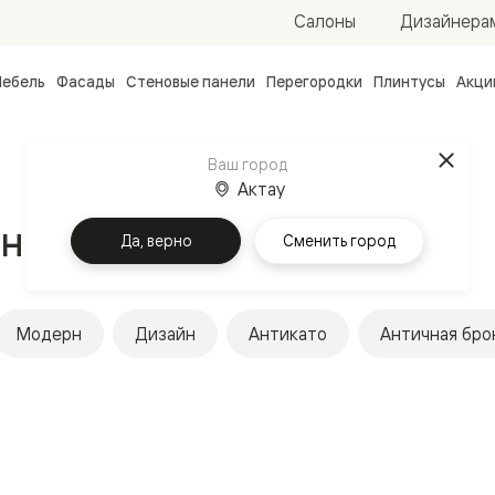
Салоны
Дизайнера
ебель
Фасады
Стеновые панели
Перегородки
Плинтусы
Акци
атные
ые
Ваш город
чные
Актау
ные ручки
Да, верно
Сменить город
Модерн
Дизайн
Антикато
Античная бро
ванные