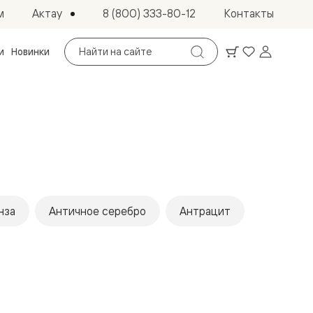
Актау
м
8 (800) 333-80-12
Контакты
Поиск
и
Новинки
по
сайту
нза
Античное серебро
Антрацит