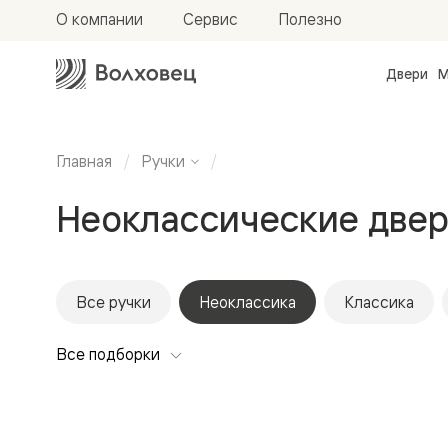
О компании
Сервис
Полезно
Двери
М
Межкомн
двери
Доступн
и практи
Главная
Ручки
Фридом
Центро
Неоклассические двер
Галант
Нео
Планум
Секрето
-
скрытые
Все ручки
Неоклассика
Классика
двери
Фрезеро
Все подборки
двери
в
эмали
Прайм
Маскот
Эссе