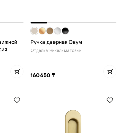
движной
Ручка дверная Овум
сия
Отделка: Никель матовый
160 650 ₸