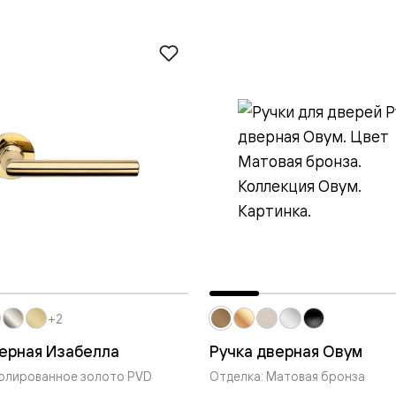
е
я
е
ные
пон
ные
+2
верная Изабелла
Ручка дверная Овум
яющей
Полированное золото PVD
Отделка: Матовая бронза