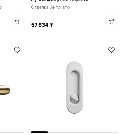
о
Отделка: Антикато
57 834 ₸