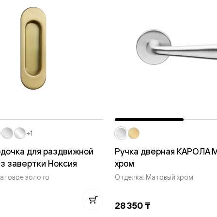
ые
дки
ый
ые
ые
+1
вые
одочка для раздвижной
Ручка дверная КАРОЛА 
з завертки Ноксия
хром
Матовое золото
Отделка: Матовый хром
28 350 ₸