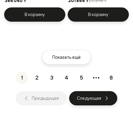
384 040 ₸
201 844 ₸
271 396 ₸
В корзину
В корзину
Показать ещё
1
2
3
4
5
8
Предыдущая
Следующая