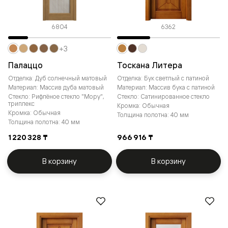
6804
6362
+3
Палаццо
Тоскана Литера
Отделка: Дуб солнечный матовый
Отделка: Бук светлый с патиной
Материал: Массив дуба матовый
Материал: Массив бука с патиной
Стекло: Рифлёное стекло "Мору",
Стекло: Сатинированное стекло
триплекс
Кромка: Обычная
Кромка: Обычная
Толщина полотна: 40 мм
Толщина полотна: 40 мм
1 220 328 ₸
966 916 ₸
В корзину
В корзину