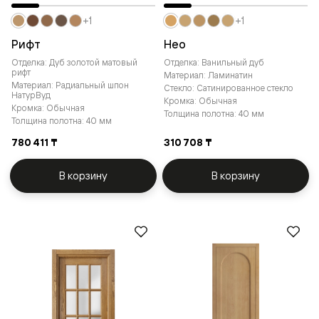
+1
+1
Рифт
Нео
Отделка: Дуб золотой матовый
Отделка: Ванильный дуб
рифт
Материал: Ламинатин
Материал: Радиальный шпон
Стекло: Сатинированное стекло
НатурВуд
Кромка: Обычная
Кромка: Обычная
Толщина полотна: 40 мм
Толщина полотна: 40 мм
780 411 ₸
310 708 ₸
В корзину
В корзину