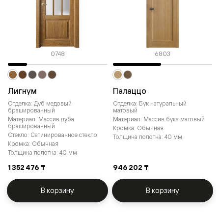
0748
6803
Лигнум
Палаццо
Отделка: Дуб медовый
Отделка: Бук натуральный
брашированный
матовый
Материал: Массив дуба
Материал: Массив бука матовый
брашированный
Кромка: Обычная
Стекло: Сатинированное стекло
Толщина полотна: 40 мм
Кромка: Обычная
Толщина полотна: 40 мм
1 352 476 ₸
946 202 ₸
В корзину
В корзину