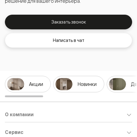
решение для вашего интерьера.
Заказать звонок
Написать в чат
Акции
Новинки
Дв
О компании
Сервис