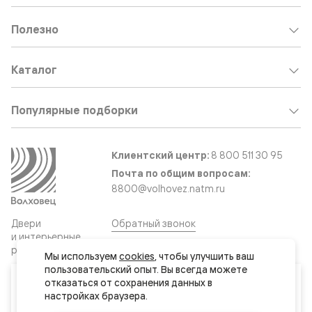
Полезно
Каталог
Популярные подборки
Клиентский центр:
8 800 511 30 95
Почта по общим вопросам:
8800@volhovez.natm.ru
Двери
Обратный звонок
и интерьерные
решения
Мы используем 
cookies
, чтобы улучшить ваш 
пользовательский опыт. Вы всегда можете 
Ваш город
отказаться от сохранения данных в 
Сайт не является публичной офертой
Актау
Правовая информация