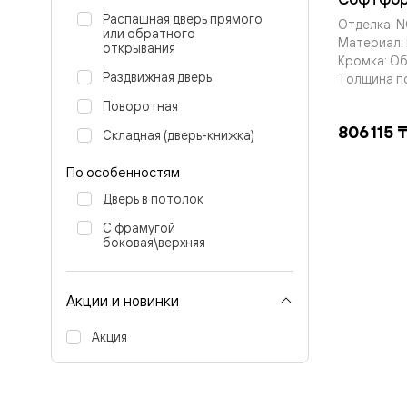
бука
Распашная дверь прямого
Шпоновы
Отделка: 
или обратного
отделки
Материал: 
открывания
Имитация
Кромка: О
шпона
Раздвижная дверь
Толщина п
Из
алюмини
Поворотная
и
806 115 
Складная (дверь-книжка)
стекла
Покрыты
эмалью
По особенностям
Однотон
Дверь в потолок
ПЭТ
Мультиш
С фрамугой
Раздвиж
боковая\верхняя
двери
Вдоль
стены
Акции и новинки
В
пенал
Со
Акция
скрытой
направл
Арочные
двери