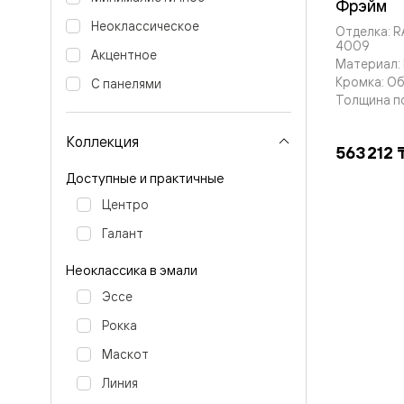
Тоскана
Фрэйм
Литера
Неоклассическое
Отделка: 
Тоскана
4009
Ромбо
Акцентное
Материал: 
Тоскана
Кромка: О
Элегантэ
С панелями
Лигнум
Толщина п
Совреме
стиль
Коллекция
Фридом
563 212 
Рифт
Доступные и практичные
Вельвет
Планум
Центро
Планум
Про
Галант
Линия
Дизайн
Неоклассика в эмали
Палаццо
Селект
Эссе
Софтфор
Зеркальн
Рокка
Планум
Маскот
Про
Скрытые
Линия
двери