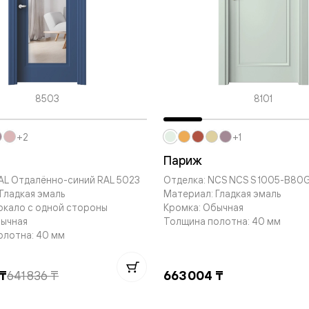
—
е
ный
м —
8503
8101
+2
+1
Париж
AL Отдалённо-синий RAL 5023
Отделка: NCS NCS S 1005-B80
Гладкая эмаль
Материал: Гладкая эмаль
ркало с одной стороны
Кромка: Обычная
я
бычная
Толщина полотна: 40 мм
олотна: 40 мм
одки
 ₸
641 836 ₸
663 004 ₸