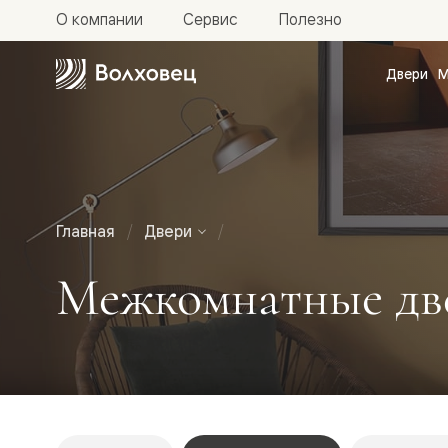
О компании
Сервис
Полезно
Двери
М
Межкомн
двери
Доступн
и практи
Фридом
Центро
Галант
Нео
Главная
Двери
Планум
Секрето
Межкомнатные дв
-
скрытые
двери
Фрезеро
двери
в
эмали
Прайм
Маскот
Эссе