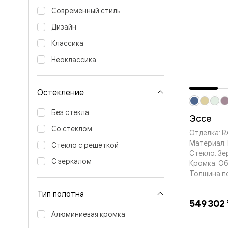
Вельвет 
Современный стиль
рифлени
Рифт —
Дизайн
натураль
Классика
шпон
Софтфор
Неоклассика
плавные
формы
Из
массива
Остекление
Палаццо
Антик
Без стекла
Эссе
Шарм
Лигнум
Со стеклом
Отделка: R
Тоскана
Материал: 
Эго
Стекло с решёткой
Стекло: Зе
Из
С зеркалом
алюмини
Кромка: О
и стекла
Толщина п
Двери
Формато
Тип полотна
Перегор
549 302
Формато
Алюминиевая кромка
Двери
Мозаик