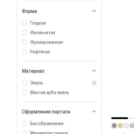
Перегор
Мозаик
Форма
Неокласс
Прайм
Гладкая
Фрэйм
Альба
Филёнчатая
Дюна
Фрезерованная
Рокка
Антик
Рифлёная
Нео
Париж
Центро
Шарм
Материал
Нео
Классик
Эмаль
Галант
Эго
Массив дуба эмаль
Классика
Маскот
Эссе
Оформление портала
Тоскана
Плано
Тоскана
Без обрамления
Грильято
Минималистичное