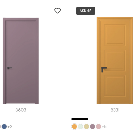
одки
АКЦИЯ
ика
8603
8331
+2
+5