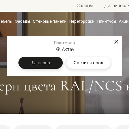
Салоны
Дизайнера
ебель
Фасады
Стеновые панели
Перегородки
Плинтусы
Акци
атные
ые
Ваш город
чные
Актау
Да, верно
Сменить город
ери цвета RAL/NCS 
ванные