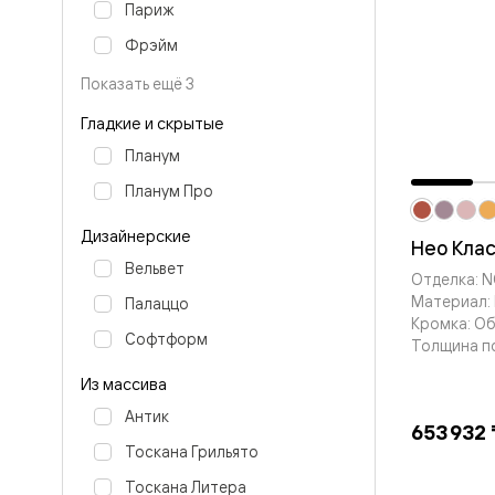
Планум
Париж
Цветные
Колор
Фрэйм
Алюмини
Формато
Показать ещё 3
Секрето
Алюмини
Гладкие и скрытые
Мозаик
Планум
Поворот
двери
Планум Про
Скрытые
двери
Дизайнерские
Дизайнер
Нео Кла
шпон
Вельвет
Отделка: 
Со
Материал: 
стеклом
Палаццо
Высокие
Кромка: О
Софтформ
двери
Толщина п
В
гардеро
Из массива
В
Антик
гостиную
653 932 
Двери
Тоскана Грильято
в
тренде
Тоскана Литера