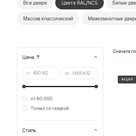
Все двери
Цвета RAL/NCS
Белые дв
Рокка
Фрэйм
Альба
Массив классический
Межкомнатные двери
Дюна
Париж
Нео
Классик
Линия
Гладкие
Сначала п
и
Цена, ₸
скрытые
Планум
Про —
от
до
алюмини
АКЦИЯ
кромка
Планум
Секрето
-
от 80 000
скрытые
двери
Только со скидкой
Дизайнер
Селект —
фрезеро
по
Стиль
шпону