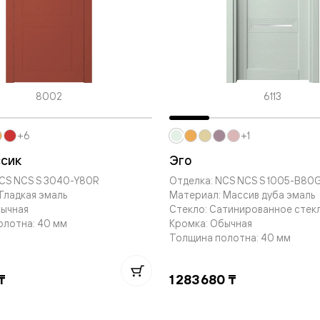
евые
евые
8002
6113
ные
+6
+1
ский
ссик
Эго
NCS NCS S 3040-Y80R
Отделка: NCS NCS S 1005-B80
Гладкая эмаль
Материал: Массив дуба эмаль
бычная
Стекло: Сатинированное стек
олотна: 40 мм
Кромка: Обычная
Толщина полотна: 40 мм
бную
₸
1 283 680 ₸