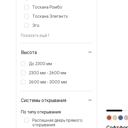
Стеклянн
перегоро
Тоскана Ромбо
Белые
Тоскана Элегантэ
двери
Серые
Эго
двери
Двери
Показать ещё 1
антрацит
Оливков
цвет
Высота
Тёмные
древесн
Двери
До 2300 мм
RAL
2300 мм - 2600 мм
Светлые
древесн
2600 мм - 3000 мм
Коричне
двери
Двери
под
Системы открывания
покраску
Двери
По типу открывания
из
дуба
Распашная дверь прямого
и
открывания
Софтфо