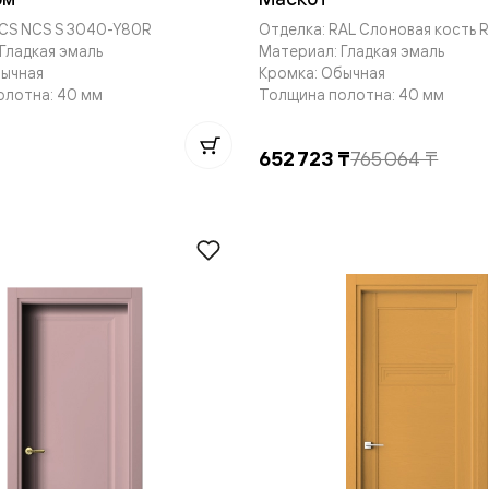
е
NCS NCS S 3040-Y80R
Отделка: RAL Слоновая кость R
Гладкая эмаль
Материал: Гладкая эмаль
бычная
Кромка: Обычная
олотна: 40 мм
Толщина полотна: 40 мм
я
₸
652 723 ₸
765 064 ₸
е
ные
пон
ные
яющей