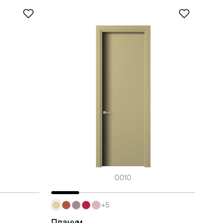
0010
+5
Планум