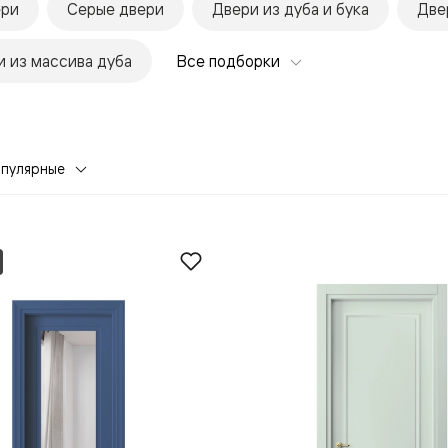
ери
Серые двери
Двери из дуба и бука
Две
 из массива дуба
Все подборки
опулярные
евая
ские
вание