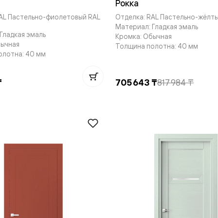
Рокка
RAL Пастельно-фиолетовый RAL
Отделка: RAL Пастельно-жёлты
Материал: Гладкая эмаль
Гладкая эмаль
Кромка: Обычная
бычная
Толщина полотна: 40 мм
олотна: 40 мм
нный
₸
705 643 ₸
817 984 ₸
м
ые