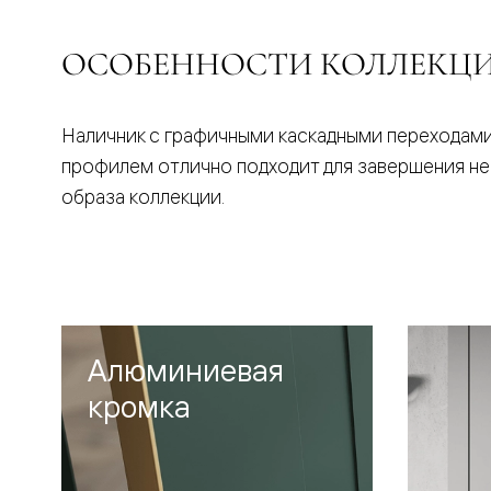
Стеклянн
перегоро
Белые
ОСОБЕННОСТИ КОЛЛЕКЦ
двери
Серые
двери
Двери
Наличник с графичными каскадными переходами
антрацит
профилем отлично подходит для завершения н
Оливков
цвет
образа коллекции.
Тёмные
древесн
Двери
RAL
Светлые
древесн
Коричне
двери
Алюминиевая
Двери
под
кромка
покраску
Двери
из
дуба
и