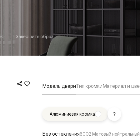
ия
Завершите образ
евая
Модель двери
Тип кромки
Материал и цве
Алюминиевая кромка
ские
вание
Без остекления
8002 Матовый нейтральный