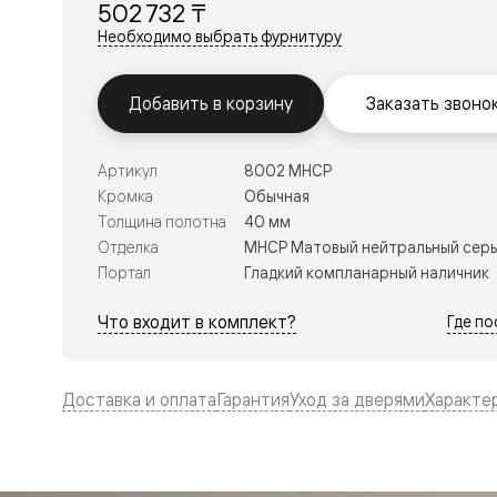
502 732 ₸
Перегор
Необходимо выбрать фурнитуру
Мозаик
Неокласс
Прайм
Фрэйм
Добавить в корзину
Заказать звоно
Альба
Дюна
Рокка
Артикул
8002 МНСР
Антик
Кромка
Обычная
Нео
Париж
Толщина полотна
40 мм
Центро
Отделка
МНСР Матовый нейтральный сер
Шарм
Портал
Гладкий компланарный наличник
Нео
Классик
Галант
Что входит в комплект?
Где п
Эго
Классика
Маскот
Эссе
Доставка и оплата
Гарантия
Уход за дверями
Характе
Тоскана
Плано
Тоскана
Грильято