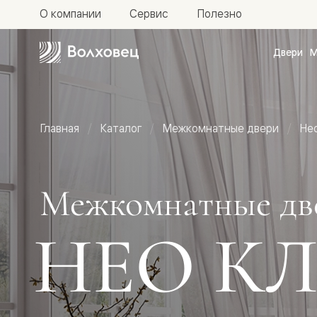
О компании
Сервис
Полезно
Двери
М
Межкомн
двери
Доступн
и практи
Фридом
Главная
Каталог
Межкомнатные двери
Не
Центро
Галант
Нео
Планум
Секрето
Межкомнатные дв
-
скрытые
двери
НЕО К
Фрезеро
двери
в
эмали
Прайм
Маскот
Эссе