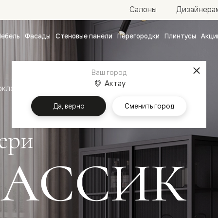
Салоны
Дизайнера
ебель
Фасады
Стеновые панели
Перегородки
Плинтусы
Акци
атные
ые
Ваш город
чные
Актау
оклассика
Межкомнатные двери Нео Классик
Да, верно
Сменить город
ери
ЛАССИК
ванные