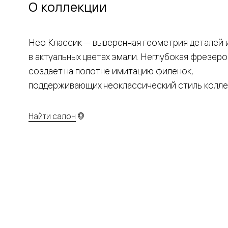
Планум
О коллекции
Цветные
Колор
Алюмини
Формато
Нео Классик — выверенная геометрия деталей
Секрето
в актуальных цветах эмали. Неглубокая фрезеро
Алюмини
Мозаик
создает на полотне имитацию филенок,
Поворот
двери
поддерживающих неоклассический стиль колле
Скрытые
двери
Дизайнер
Найти салон
шпон
Со
стеклом
Высокие
двери
В
гардеро
В
гостиную
Двери
в
тренде