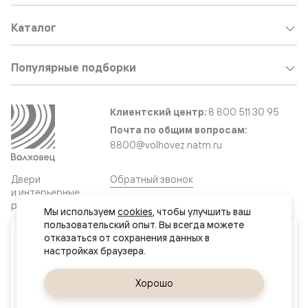
Каталог
Популярные подборки
Клиентский центр:
8 800 511 30 95
Почта по общим вопросам:
8800@volhovez.natm.ru
Двери
Обратный звонок
и интерьерные
решения
Мы используем 
cookies
, чтобы улучшить ваш 
пользовательский опыт. Вы всегда можете 
Ваш город
отказаться от сохранения данных в 
Сайт не является публичной офертой
Актау
Правовая информация
Дизайн сайта совместно с агентством
Супрематика
Да, верно
Хорошо
Сменить город
© 2026 Волховец