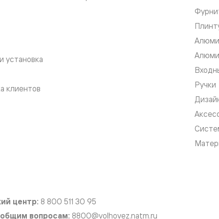
Фурни
е
Плинт
Алюми
Алюми
я
и установка
Входны
е
Ручки
а клиентов
Дизай
ные
Аксес
пон
ные
Систе
Матер
яющей
ий центр:
8 800 511 30 95
 общим вопросам:
8800@volhovez.natm.ru