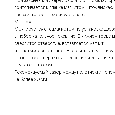
При закрывании дверь доходит до штока, котор
Вельвет 
притягивается к планке магнитом, шток выскаки
рифлени
Рифт —
вверх и надежно фиксирует дверь.
натураль
Монтаж:
шпон
Софтфор
Монтируется специалистом по установке двер
плавные
в любое напольное покрытие. В нижнем торце 
формы
Из
сверлится отверстие, вставляется магнит
массива
и пластмассовая планка. Вторая часть монтиру
Палаццо
Антик
в пол. Также сверлится отверстие и вставляетс
Шарм
Лигнум
втулка со штоком.
Тоскана
Рекомендуемый зазор между полотном и поло
Эго
Из
не более 20 мм
алюмини
и стекла
Двери
Формато
Перегор
Формато
Двери
Мозаик