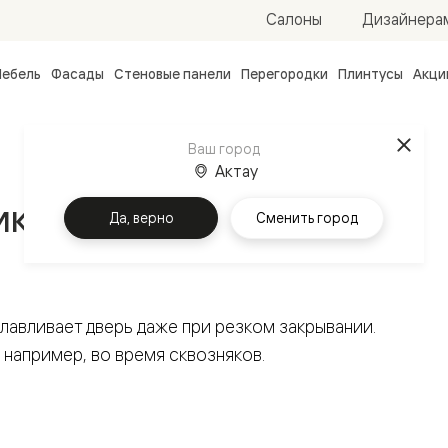
Салоны
Дизайнера
ебель
Фасады
Стеновые панели
Перегородки
Плинтусы
Акци
атные
ые
Ваш город
чные
Актау
иксатор
Да, верно
Сменить город
улавливает дверь даже при резком закрывании.
ванные
например, во время сквозняков.