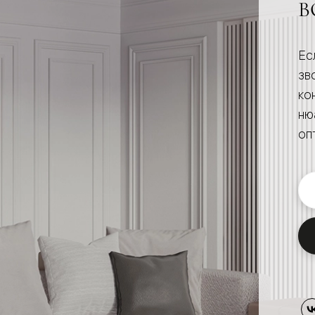
В
евые
Ес
зв
евые
ко
ные
ню
оп
ский
бную