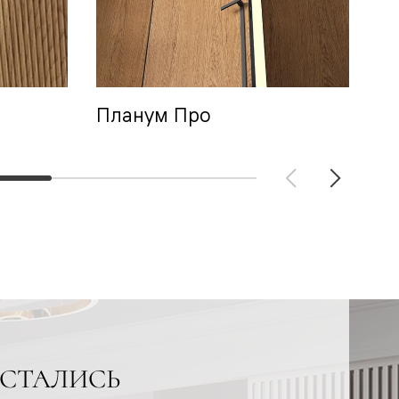
Планум Про
А
СТАЛИСЬ