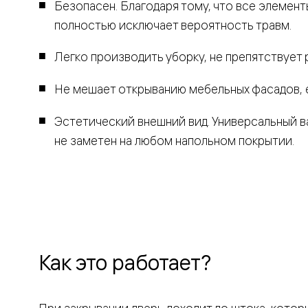
Безопасен. Благодаря тому, что все элемент
Рокка
Фрэйм
полностью исключает вероятность травм.
Альба
Дюна
Легко производить уборку, не препятствует
Париж
Нео
Классик
Не мешает открыванию мебельных фасадов, 
Линия
Гладкие
Эстетический внешний вид. Универсальный в
и
скрытые
не заметен на любом напольном покрытии.
Планум
Про —
алюмини
кромка
Планум
Секрето
-
скрытые
двери
Как это работает?
Дизайнер
Селект —
фрезеро
по
шпону