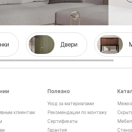
ые
дки
нки
Двери
ый
ые
ые
вые
нии
Полезно
Ката
Уход за материалами
Межко
ивным клиентам
Рекомендации по монтажу
Скрыт
м
Сертификаты
Мебел
ам
Гарантия
Стено