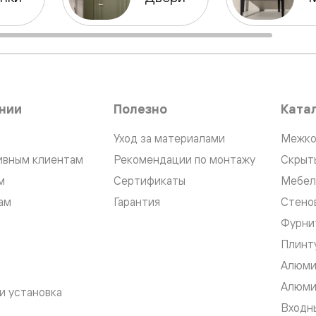
нный
нии
Полезно
Ката
Уход за материалами
Межко
ивным клиентам
Рекомендации по монтажу
Скрыт
м
Сертификаты
Мебел
ам
Гарантия
Стено
Фурни
м
Плинт
ые
Алюми
Алюми
и установка
Входны