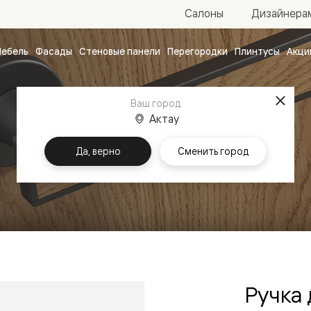
Салоны
Дизайнера
ебель
Фасады
Стеновые панели
Перегородки
Плинтусы
Акци
атные
ые
Ваш город
чные
Актау
Да, верно
Сменить город
Главная
Ручки
ванные
Ручка