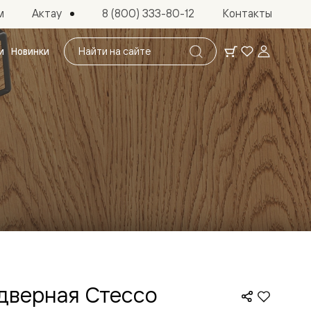
Актау
м
8 (800) 333-80-12
Контакты
Поиск
и
Новинки
по
сайту
 дверная Стессо