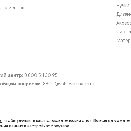
Ручки
а клиентов
Дизай
евые
Аксес
Систе
евые
Матер
ные
ский
ий центр:
8 800 511 30 95
 общим вопросам:
8800@volhovez.natm.ru
бную
вляется публичной офертой
Правовая информац
s
, чтобы улучшить ваш пользовательский опыт. Вы всегда можете 
йта совместно с агентством