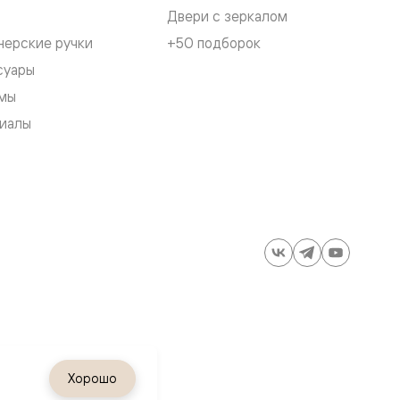
Двери с зеркалом
нерские ручки
+50 подборок
суары
мы
иалы
ия
Хорошо