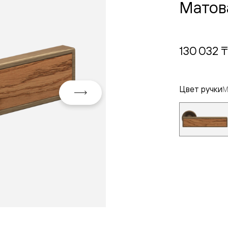
Матов
130 032 ₸
Цвет ручки
М
евая
ские
вание