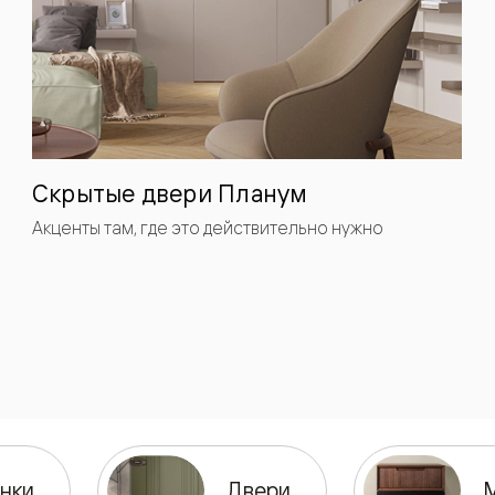
одки
ика
Скрытые двери Планум
Акценты там, где это действительно нужно
нки
Двери