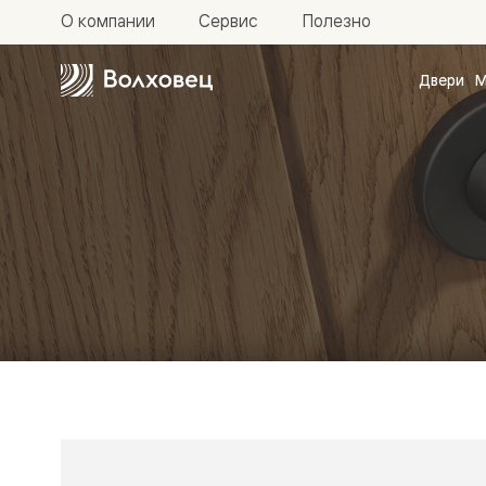
О компании
Сервис
Полезно
Двери
М
Межкомн
двери
Доступн
и практи
Фридом
Центро
Галант
Нео
Планум
Секрето
-
скрытые
двери
Фрезеро
двери
в
эмали
Прайм
Маскот
Эссе