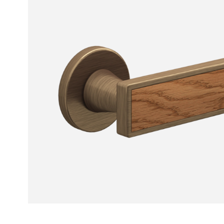
Рокка
Фрэйм
Альба
Дюна
Париж
Нео
Классик
Линия
Гладкие
и
скрытые
Планум
Про —
алюмини
кромка
Планум
Секрето
-
скрытые
двери
Дизайнер
Селект —
фрезеро
по
шпону