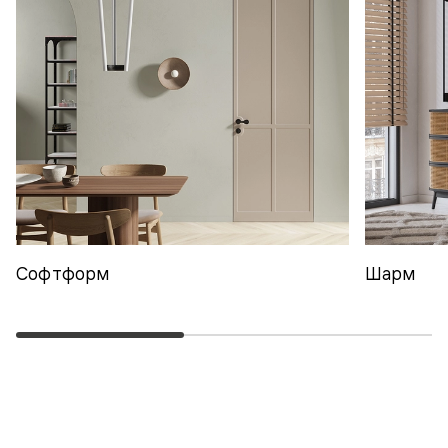
Софтформ
Шарм