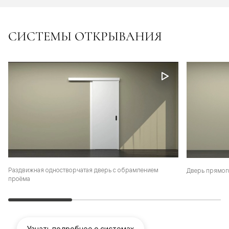
СИСТЕМЫ ОТКРЫВАНИЯ
Раздвижная одностворчатая дверь с обрамлением
Дверь прямог
проёма
Узнать подробнее о системах