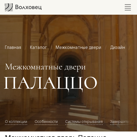
Главная
Каталог
Межкомнатные двери
Дизайн
М
Межкомнатные двери
ПАЛАЦЦО
О коллекции
Особенности
Системы открывания
Завершите обр