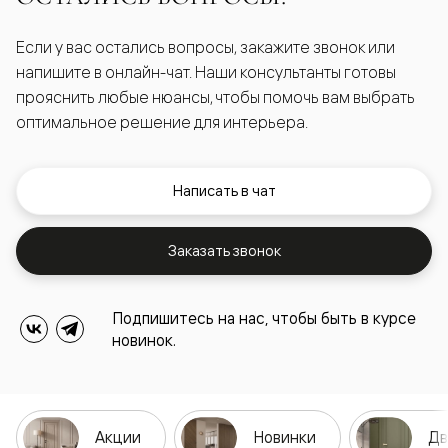
Если у вас остались вопросы, закажите звонок или
напишите в онлайн-чат. Наши консультанты готовы
прояснить любые нюансы, чтобы помочь вам выбрать
оптимальное решение для интерьера.
Написать в чат
Заказать звонок
Подпишитесь на нас, чтобы быть в курсе
новинок.
Акции
Новинки
Дв