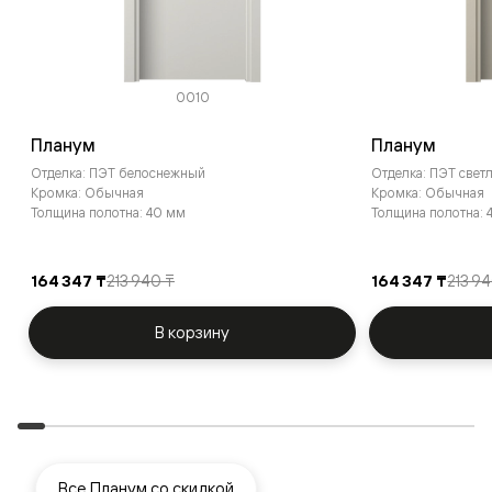
0010
Планум
Планум
Отделка: ПЭТ белоснежный
Отделка: ПЭТ све
Кромка: Обычная
Кромка: Обычная
Толщина полотна: 40 мм
Толщина полотна: 
164 347 ₸
213 940 ₸
164 347 ₸
213 9
В корзину
Все Планум со скидкой