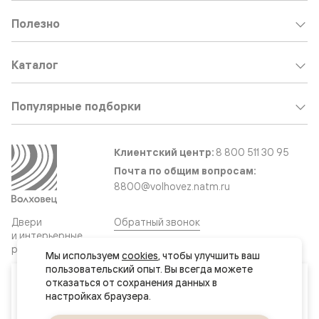
Полезно
Каталог
Популярные подборки
Клиентский центр:
8 800 511 30 95
Почта по общим вопросам:
8800@volhovez.natm.ru
Двери
Обратный звонок
и интерьерные
решения
Мы используем 
cookies
, чтобы улучшить ваш 
пользовательский опыт. Вы всегда можете 
Ваш город
отказаться от сохранения данных в 
Сайт не является публичной офертой
Актау
Правовая информация