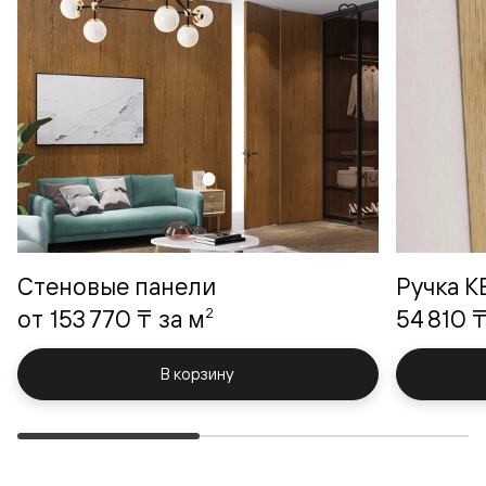
Стеновые панели
Ручка 
2
от
153 770 ₸
за м
54 810 
В корзину