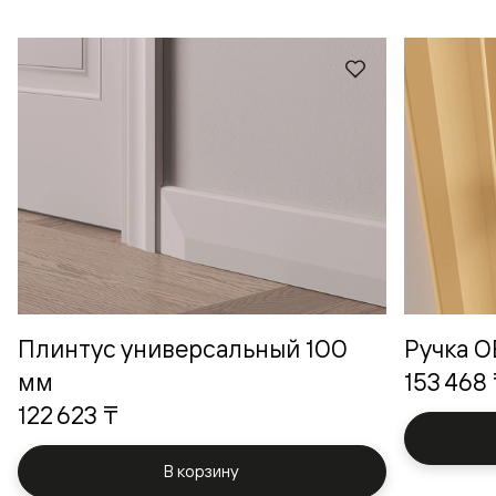
Плинтус универсальный 100
Ручка 
мм
153 468
122 623 ₸
В корзину