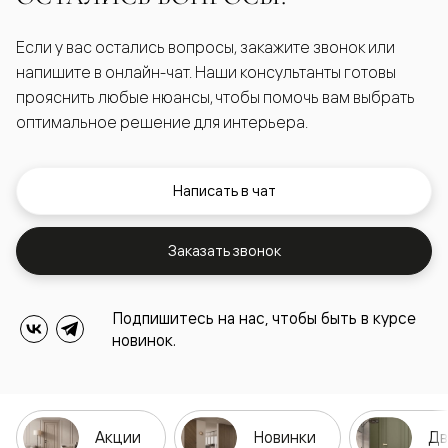
Если у вас остались вопросы, закажите звонок или
напишите в онлайн-чат. Наши консультанты готовы
прояснить любые нюансы, чтобы помочь вам выбрать
оптимальное решение для интерьера.
Написать в чат
Заказать звонок
Подпишитесь на нас, чтобы быть в курсе
новинок.
Акции
Новинки
Дв