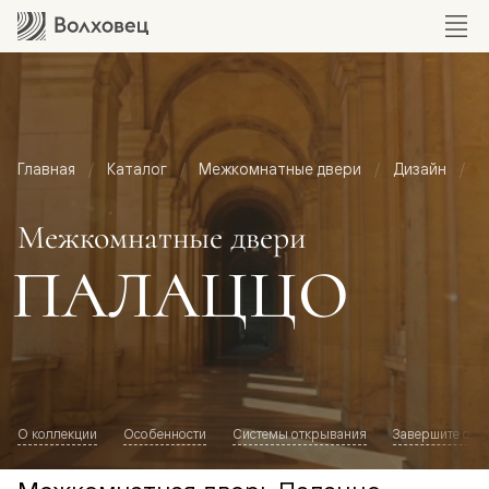
Главная
Каталог
Межкомнатные двери
Дизайн
М
Межкомнатные двери
ПАЛАЦЦО
О коллекции
Особенности
Системы открывания
Завершите обр