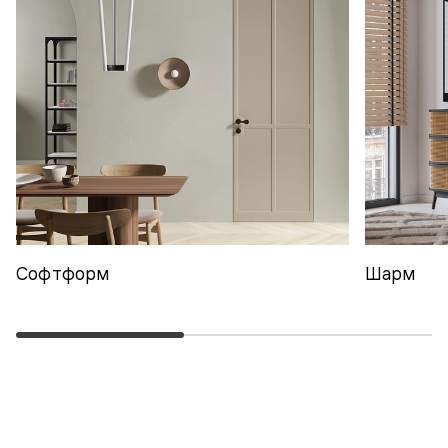
Софтформ
Шарм