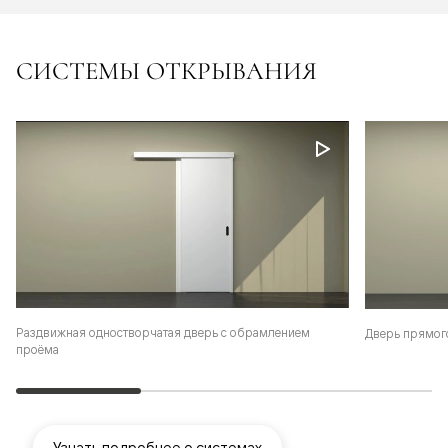
СИСТЕМЫ ОТКРЫВАНИЯ
Раздвижная одностворчатая дверь с обрамлением
Дверь прямог
проёма
Узнать подробнее о системах