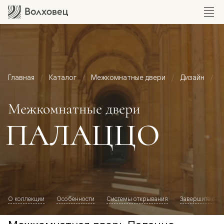
Главная
Каталог
Межкомнатные двери
Дизайн
М
Межкомнатные двери
ПАЛАЦЦО
О коллекции
Особенности
Системы открывания
Завершите обр