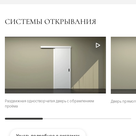
СИСТЕМЫ ОТКРЫВАНИЯ
Раздвижная одностворчатая дверь с обрамлением
Дверь прямог
проёма
Узнать подробнее о системах