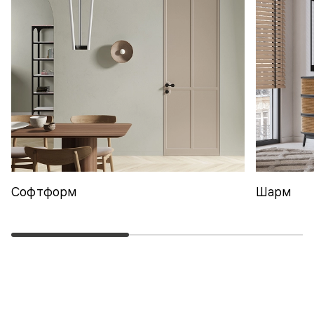
Софтформ
Шарм