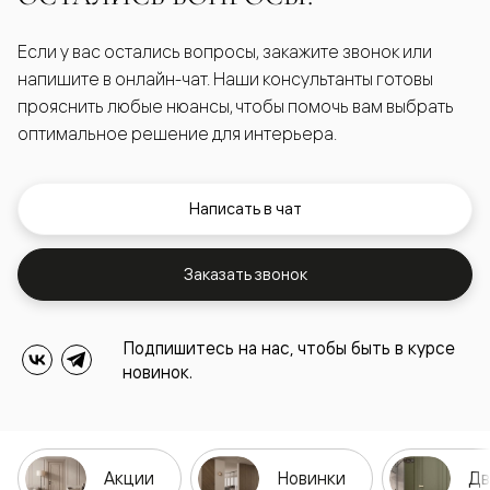
Если у вас остались вопросы, закажите звонок или
напишите в онлайн-чат. Наши консультанты готовы
прояснить любые нюансы, чтобы помочь вам выбрать
оптимальное решение для интерьера.
Написать в чат
Заказать звонок
Подпишитесь на нас, чтобы быть в курсе
новинок.
Акции
Новинки
Дв