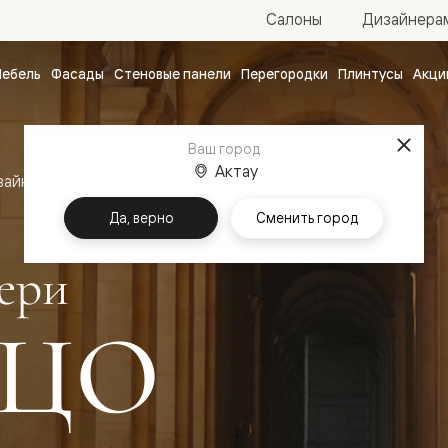
Салоны
Дизайнера
ебель
Фасады
Стеновые панели
Перегородки
Плинтусы
Акци
атные
ые
Ваш город
чные
Актау
зайн
Межкомнатные двери Палаццо
Да, верно
Сменить город
ери
ЦО
ванные