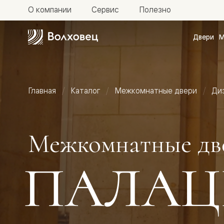
О компании
Сервис
Полезно
Двери
М
Межкомн
двери
Доступн
и практи
Фридом
Главная
Каталог
Межкомнатные двери
Ди
Центро
Галант
Нео
Планум
Секрето
Межкомнатные дв
-
скрытые
двери
ПАЛАЦ
Фрезеро
двери
в
эмали
Прайм
Маскот
Эссе