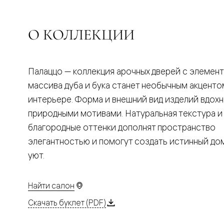
Планум
Цветные
Колор
Алюмини
О КОЛЛЕКЦИИ
Формато
Секрето
Алюмини
Мозаик
Палаццо — коллекция арочных дверей с элемен
Поворот
двери
массива дуба и бука станет необычным акценто
Скрытые
интерьере. Форма и внешний вид изделий вдох
двери
Дизайнер
природными мотивами. Натуральная текстура и
шпон
благородные оттенки дополнят пространство
Со
стеклом
элегантностью и помогут создать истинный д
Высокие
уют.
двери
В
гардеро
В
Найти салон
гостиную
Двери
Скачать буклет (PDF)
в
тренде