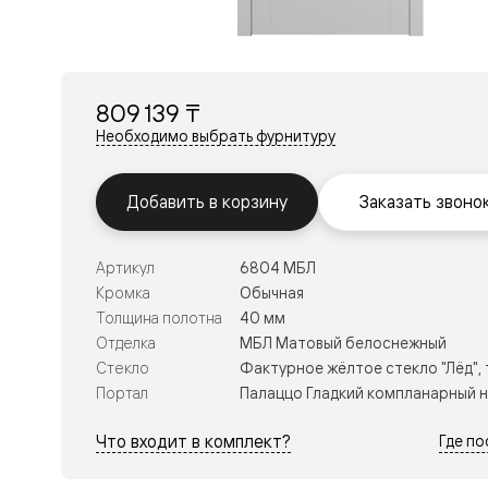
Перегор
Мозаик
Неокласс
Прайм
Фрэйм
809 139 ₸
Альба
Дюна
Необходимо выбрать фурнитуру
Рокка
Антик
Нео
Добавить в корзину
Заказать звоно
Париж
Центро
Шарм
Артикул
6804 МБЛ
Нео
Классик
Кромка
Обычная
Галант
Толщина полотна
40 мм
Эго
Отделка
МБЛ Матовый белоснежный
Классика
Стекло
Фактурное жёлтое стекло "Лёд",
Маскот
Эссе
Портал
Палаццо Гладкий компланарный 
Тоскана
Плано
Что входит в комплект?
Где п
Тоскана
Грильято