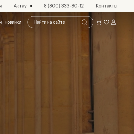
Актау
м
8 (800) 333-80-12
Контакты
Поиск
и
Новинки
по
сайту