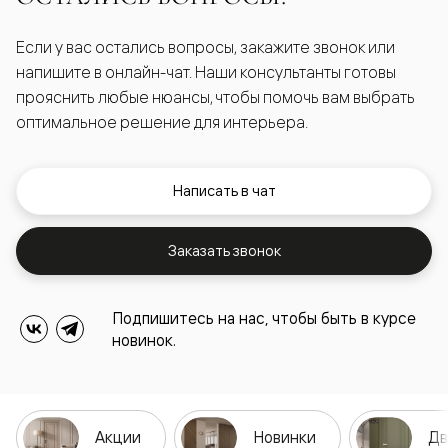
Если у вас остались вопросы, закажите звонок или
напишите в онлайн-чат. Наши консультанты готовы
прояснить любые нюансы, чтобы помочь вам выбрать
оптимальное решение для интерьера.
Написать в чат
Заказать звонок
Подпишитесь на нас, чтобы быть в курсе
новинок.
Акции
Новинки
Дв