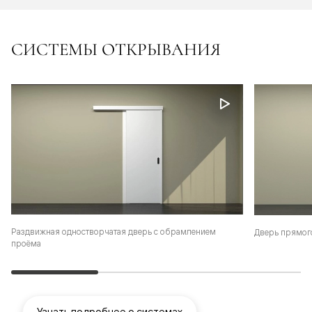
СИСТЕМЫ ОТКРЫВАНИЯ
Раздвижная одностворчатая дверь с обрамлением
Дверь прямог
проёма
Узнать подробнее о системах