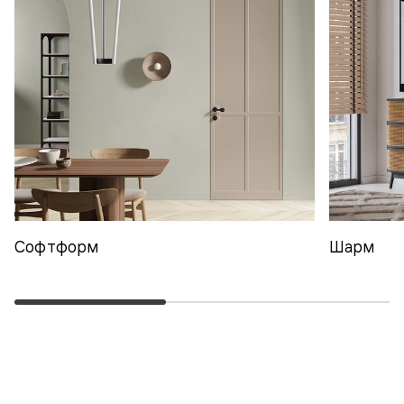
Софтформ
Шарм