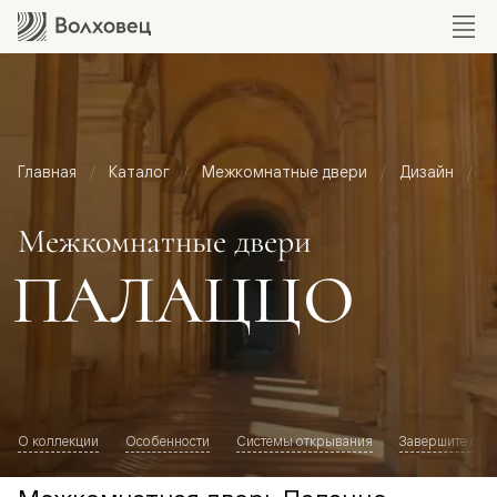
Главная
Каталог
Межкомнатные двери
Дизайн
М
Межкомнатные двери
ПАЛАЦЦО
О коллекции
Особенности
Системы открывания
Завершите обр