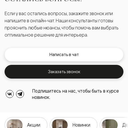
Если у вас остались вопросы, закажите звонок или
напишите в онлайн-чат. Наши консультанты готовы
прояснить любые нюансы, чтобы помочь вам выбрать
оптимальное решение для интерьера.
Написать в чат
Заказать звонок
Подпишитесь на нас, чтобы быть в курсе
новинок.
Акции
Новинки
Дв