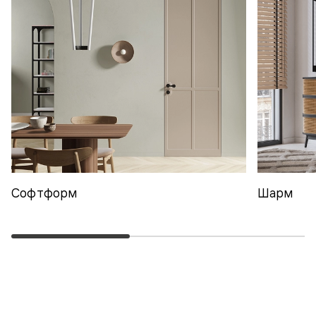
Софтформ
Шарм