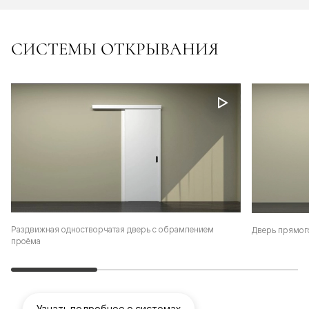
СИСТЕМЫ ОТКРЫВАНИЯ
Раздвижная одностворчатая дверь с обрамлением
Дверь прямог
проёма
Узнать подробнее о системах