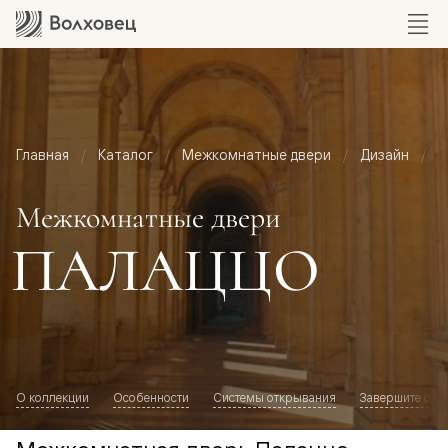
Главная
Каталог
Межкомнатные двери
Дизайн
М
Межкомнатные двери
ПАЛАЦЦО
О коллекции
Особенности
Системы открывания
Завершите обр