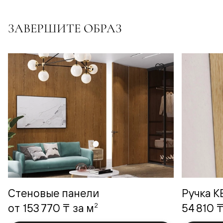
ЗАВЕРШИТЕ ОБРАЗ
Стеновые панели
Ручка 
2
от
153 770 ₸
за м
54 810 