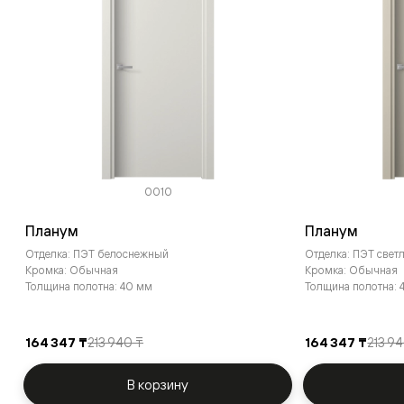
0010
Планум
Планум
Отделка: ПЭТ белоснежный
Отделка: ПЭТ све
Кромка: Обычная
Кромка: Обычная
Толщина полотна: 40 мм
Толщина полотна: 
164 347 ₸
213 940 ₸
164 347 ₸
213 9
В корзину