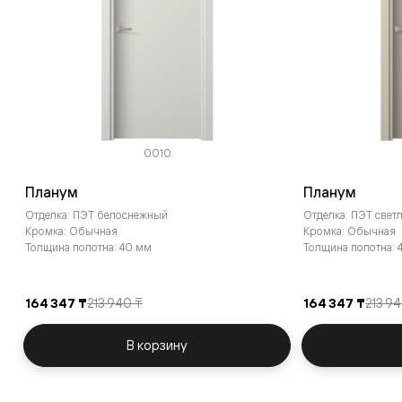
0010
Планум
Планум
Отделка: ПЭТ белоснежный
Отделка: ПЭТ све
Кромка: Обычная
Кромка: Обычная
Толщина полотна: 40 мм
Толщина полотна: 
164 347 ₸
213 940 ₸
164 347 ₸
213 9
В корзину