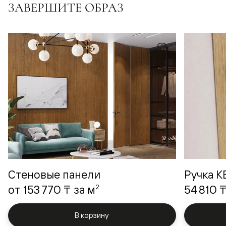
ЗАВЕРШИТЕ ОБРАЗ
Стеновые панели
Ручка 
2
от
153 770 ₸
за м
54 810 
В корзину