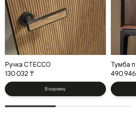
Ручка СТЕССО
Тумба п
130 032 ₸
490 946
В корзину