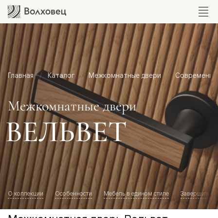
Главная
Каталог
Межкомнатные двери
Современный
Межкомнатные двери
ВЕЛЬВЕТ
О коллекции
Особенности
Мебель в едином стиле
Завершите о