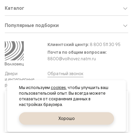
Каталог
Популярные подборки
Клиентский центр:
8 800 511 30 95
Почта по общим вопросам:
8800@volhovez.natm.ru
Двери
Обратный звонок
и интерьерные
решения
Мы используем 
cookies
, чтобы улучшить ваш 
пользовательский опыт. Вы всегда можете 
Ваш город
отказаться от сохранения данных в 
Сайт не является публичной офертой
Актау
Правовая информация
Дизайн сайта совместно с агентством
Супрематика
Да, верно
Хорошо
Сменить город
© 2026 Волховец