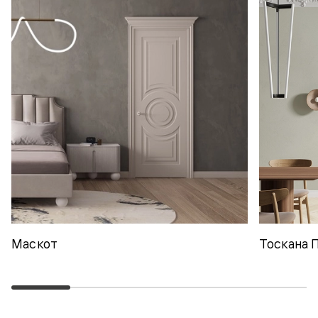
Маскот
Тоскана 