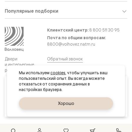
Популярные подборки
Клиентский центр:
8 800 511 30 95
Почта по общим вопросам:
8800@volhovez.natm.ru
Двери
Обратный звонок
и интерьерные
решения
Мы используем 
cookies
, чтобы улучшить ваш 
пользовательский опыт. Вы всегда можете 
Ваш город
отказаться от сохранения данных в 
Сайт не является публичной офертой
Актау
Правовая информация
Дизайн сайта совместно с агентством
Супрематика
Да, верно
Хорошо
Сменить город
© 2026 Волховец