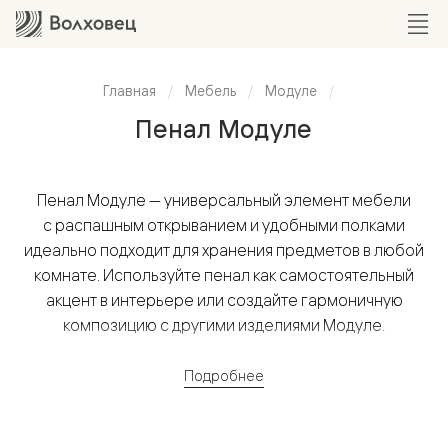
Главная
Мебель
Модуле
Пенал Модуле
Пенал Модуле — универсальный элемент мебели
с распашным открыванием и удобными полками
идеально подходит для хранения предметов в любой
комнате. Используйте пенал как самостоятельный
акцент в интерьере или создайте гармоничную
композицию с другими изделиями Модуле.
Подробнее
Широкий размерный ряд с точностью до миллиметра
позволят интегрировать его в любое пространство —
гостиную, спальню, кабинет и даже ванную.