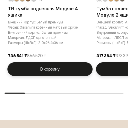
ТВ тумба подвесная Модуле 4
Тумба подвес
ящика
Модуле 2 ящ
Внешний корпус: Белый премиум
Внешний корпус: А
Фасад: Эвкалипт кофейный матовый фризе
Фасад: Эвкалипт к
Внутренний корпус: Белый премиум
Внутренний корпу
Материал: ЛДСП однотонный
Материал: ЛДСП о
Размеры (ШxВxГ): 210x26,4x36 см
Размеры (ШxВxГ): 
736 541 ₸
866 520 ₸
317 384 ₸
373 3
В корзину