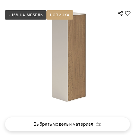
А благодаря богатому выбору материалов
и декоров — от натурального шпона и изысканной
- 15% НА МЕБЕЛЬ
НОВИНКА
эмали до современных искусственных покрытий
с текстурой дерева или в стильных монохромных
оттенках — вы сможете создать идеальное сочетание
с дверьми, стеновыми панелями и другими продуктами
Волховец.
Выбрать модель и материал