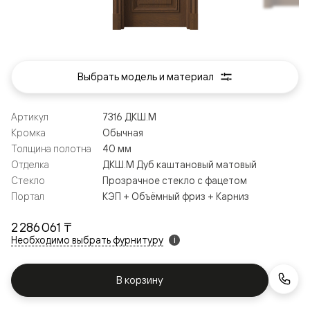
Выбрать модель и материал
Артикул
7316 ДКШ.М
Кромка
Обычная
Толщина полотна
40 мм
Отделка
ДКШ.М Дуб каштановый матовый
Стекло
Прозрачное стекло с фацетом
Портал
КЭП + Объёмный фриз + Карниз
2 286 061 ₸
Необходимо выбрать фурнитуру
i
В корзину