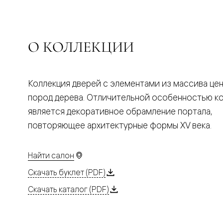
Планум
Цветные
Колор
Алюмини
Формато
О КОЛЛЕКЦИИ
Секрето
Алюмини
Мозаик
Поворот
Коллекция дверей с элементами из массива це
двери
Скрытые
пород дерева. Отличительной особенностью к
двери
Дизайнер
является декоративное обрамление портала,
шпон
повторяющее архитектурные формы XV века.
Со
стеклом
Высокие
двери
Найти салон
В
Скачать буклет (PDF)
гардеро
В
Скачать каталог (PDF)
гостиную
Двери
в
тренде