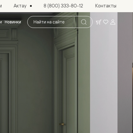
Актау
м
8 (800) 333-80-12
Контакты
Поиск
и
Новинки
по
сайту