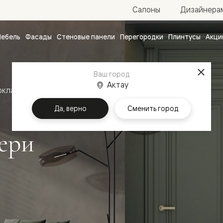
Салоны
Дизайнера
ебель
Фасады
Стеновые панели
Перегородки
Плинтусы
Акци
атные
ые
Ваш город
чные
Актау
оклассика
Межкомнатные двери Антик
Да, верно
Сменить город
ери
ванные