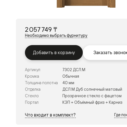
Перегор
Мозаик
Неокласс
Прайм
Фрэйм
2 057 749 ₸
Альба
Дюна
Необходимо выбрать фурнитуру
Рокка
Антик
Нео
Добавить в корзину
Заказать звоно
Париж
Центро
Шарм
Артикул
7302 ДСЛ.М
Нео
Классик
Кромка
Обычная
Галант
Толщина полотна
40 мм
Эго
Отделка
ДСЛ.М Дуб солнечный матовый
Классика
Стекло
Прозрачное стекло с фацетом
Маскот
Эссе
Портал
КЭП + Объёмный фриз + Карниз
Тоскана
Плано
Что входит в комплект?
Где п
Тоскана
Грильято