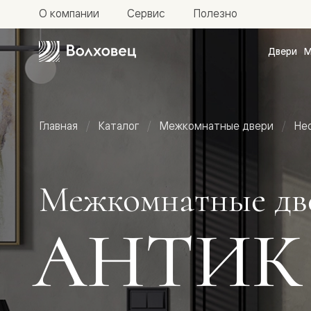
О компании
Сервис
Полезно
Двери
М
Межкомн
двери
Доступн
и практи
Фридом
Главная
Каталог
Межкомнатные двери
Не
Центро
Галант
Нео
Планум
Секрето
Межкомнатные дв
-
скрытые
двери
АНТИК
Фрезеро
двери
в
эмали
Прайм
Маскот
Эссе