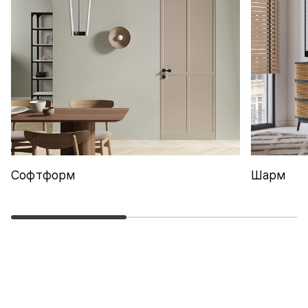
Софтформ
Шарм