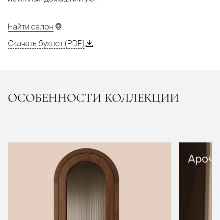
Найти салон
Скачать буклет (PDF)
ОСОБЕННОСТИ КОЛЛЕКЦИИ
Арочн