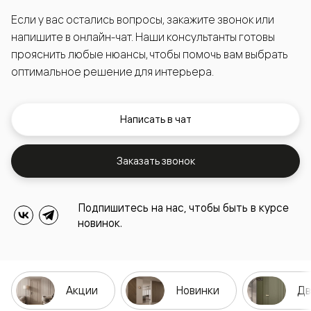
Если у вас остались вопросы, закажите звонок или
напишите в онлайн-чат. Наши консультанты готовы
прояснить любые нюансы, чтобы помочь вам выбрать
оптимальное решение для интерьера.
Написать в чат
Заказать звонок
Подпишитесь на нас, чтобы быть в курсе
новинок.
Акции
Новинки
Дв