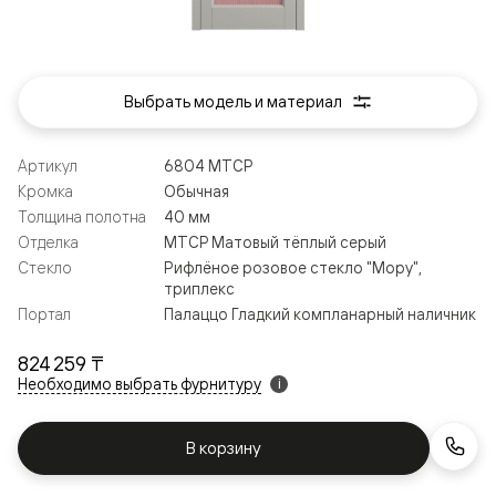
Выбрать модель и материал
Артикул
6804 МТСР
Кромка
Обычная
Толщина полотна
40 мм
Отделка
МТСР Матовый тёплый серый
Стекло
Рифлёное розовое стекло "Мору",
триплекс
Портал
Палаццо Гладкий компланарный наличник
824 259 ₸
Необходимо выбрать фурнитуру
i
В корзину