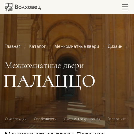
Главная
Каталог
Межкомнатные двери
Дизайн
М
Межкомнатные двери
ПАЛАЦЦО
О коллекции
Особенности
Системы открывания
Завершите обр