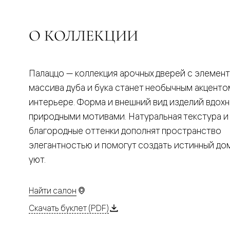
Планум
Цветные
Колор
Алюмини
О КОЛЛЕКЦИИ
Формато
Секрето
Алюмини
Мозаик
Палаццо — коллекция арочных дверей с элемен
Поворот
двери
массива дуба и бука станет необычным акценто
Скрытые
интерьере. Форма и внешний вид изделий вдох
двери
Дизайнер
природными мотивами. Натуральная текстура и
шпон
благородные оттенки дополнят пространство
Со
стеклом
элегантностью и помогут создать истинный д
Высокие
уют.
двери
В
гардеро
В
Найти салон
гостиную
Двери
Скачать буклет (PDF)
в
тренде