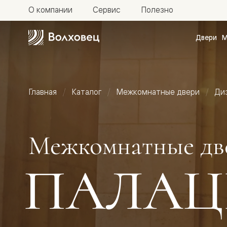
О компании
Сервис
Полезно
Двери
М
Межкомн
двери
Доступн
и практи
Фридом
Главная
Каталог
Межкомнатные двери
Ди
Центро
Галант
Нео
Планум
Секрето
Межкомнатные дв
-
скрытые
двери
ПАЛАЦ
Фрезеро
двери
в
эмали
Прайм
Маскот
Эссе