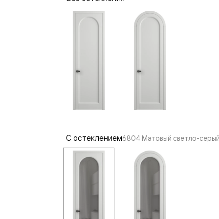
—
е
ный
м —
С остеклением
6804 Матовый светло-серый 
я
одки