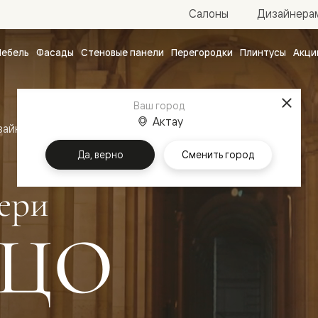
Салоны
Дизайнера
ебель
Фасады
Стеновые панели
Перегородки
Плинтусы
Акци
атные
ые
Ваш город
чные
Актау
зайн
Межкомнатные двери Палаццо
Да, верно
Сменить город
ери
ЦО
ванные