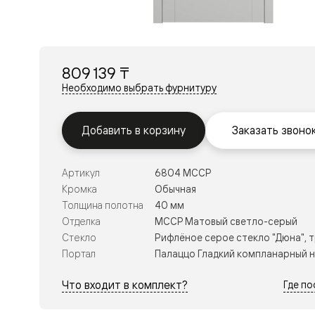
Перегор
Мозаик
Неокласс
Прайм
Фрэйм
809 139 ₸
Альба
Дюна
Необходимо выбрать фурнитуру
Рокка
Антик
Нео
Добавить в корзину
Заказать звоно
Париж
Центро
Шарм
Артикул
6804 МССР
Нео
Классик
Кромка
Обычная
Галант
Толщина полотна
40 мм
Эго
Отделка
МССР Матовый светло-серый
Классика
Стекло
Рифлёное серое стекло "Дюна", 
Маскот
Эссе
Портал
Палаццо Гладкий компланарный 
Тоскана
Плано
Что входит в комплект?
Где п
Тоскана
Грильято