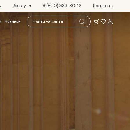
Актау
м
8 (800) 333-80-12
Контакты
Поиск
и
Новинки
по
сайту