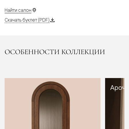
Найти салон
Скачать буклет (PDF)
ОСОБЕННОСТИ КОЛЛЕКЦИИ
Арочн