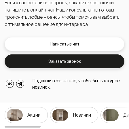
Если у вас остались вопросы, закажите звонок или
напишите в онлайн-чат. Наши консультанты готовы
прояснить любые нюансы, чтобы помочь вам выбрать
оптимальное решение для интерьера.
Написать в чат
Заказать звонок
Подпишитесь на нас, чтобы быть в курсе
новинок.
Акции
Новинки
Дв