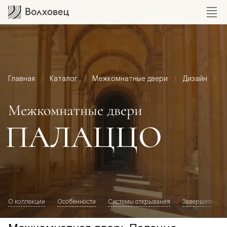
Главная
Каталог
Межкомнатные двери
Дизайн
М
Межкомнатные двери
ПАЛАЦЦО
О коллекции
Особенности
Системы открывания
Завершите обр