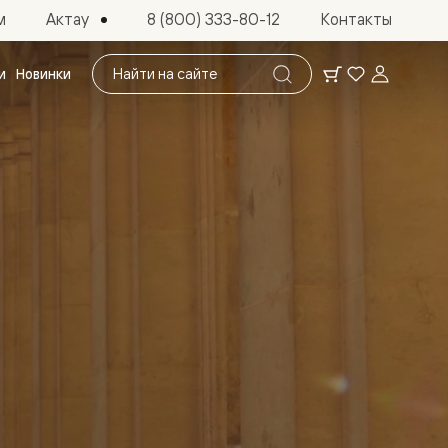
Актау
м
8 (800) 333-80-12
Контакты
Поиск
и
Новинки
по
сайту