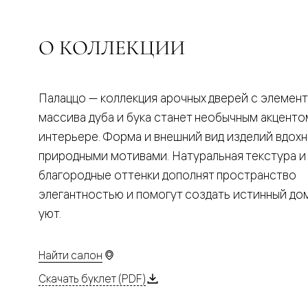
Планум
Цветные
Колор
Алюмини
О КОЛЛЕКЦИИ
Формато
Секрето
Алюмини
Мозаик
Палаццо — коллекция арочных дверей с элемен
Поворот
двери
массива дуба и бука станет необычным акценто
Скрытые
интерьере. Форма и внешний вид изделий вдох
двери
Дизайнер
природными мотивами. Натуральная текстура и
шпон
благородные оттенки дополнят пространство
Со
стеклом
элегантностью и помогут создать истинный д
Высокие
уют.
двери
В
гардеро
В
Найти салон
гостиную
Двери
Скачать буклет (PDF)
в
тренде