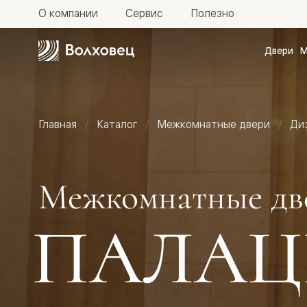
О компании
Сервис
Полезно
Двери
М
Межкомн
двери
Доступн
и практи
Фридом
Главная
Каталог
Межкомнатные двери
Ди
Центро
Галант
Нео
Планум
Секрето
Межкомнатные дв
-
скрытые
двери
ПАЛАЦ
Фрезеро
двери
в
эмали
Прайм
Маскот
Эссе