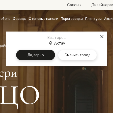
Салоны
Дизайнера
ебель
Фасады
Стеновые панели
Перегородки
Плинтусы
Акци
атные
ые
Ваш город
чные
Актау
зайн
Межкомнатные двери Палаццо
Да, верно
Сменить город
ери
ЦО
ванные