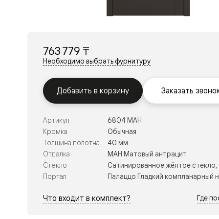
Перегор
Мозаик
Неокласс
Прайм
Фрэйм
763 779 ₸
Альба
Дюна
Необходимо выбрать фурнитуру
Рокка
Антик
Нео
Добавить в корзину
Заказать звоно
Париж
Центро
Шарм
Артикул
6804 МАН
Нео
Классик
Кромка
Обычная
Галант
Толщина полотна
40 мм
Эго
Отделка
МАН Матовый антрацит
Классика
Стекло
Сатинированное жёлтое стекло,
Маскот
Эссе
Портал
Палаццо Гладкий компланарный 
Тоскана
Плано
Что входит в комплект?
Где п
Тоскана
Грильято