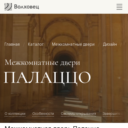
Главная
Каталог
Межкомнатные двери
Дизайн
М
Межкомнатные двери
ПАЛАЦЦО
О коллекции
Особенности
Системы открывания
Завершите обр