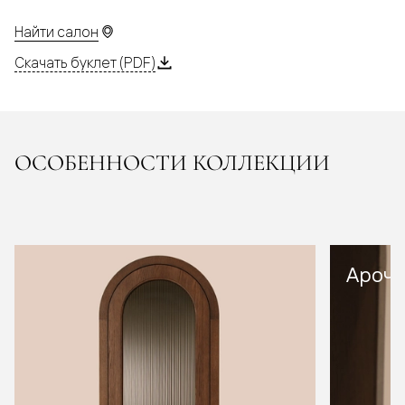
Найти салон
Скачать буклет (PDF)
ОСОБЕННОСТИ КОЛЛЕКЦИИ
Арочн