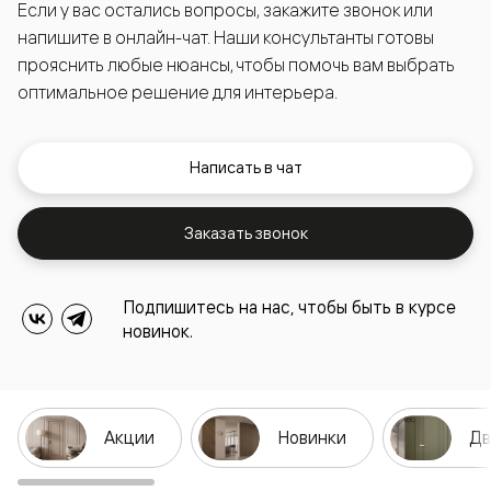
Если у вас остались вопросы, закажите звонок или
напишите в онлайн-чат. Наши консультанты готовы
прояснить любые нюансы, чтобы помочь вам выбрать
оптимальное решение для интерьера.
Написать в чат
Заказать звонок
Подпишитесь на нас, чтобы быть в курсе
новинок.
Акции
Новинки
Дв