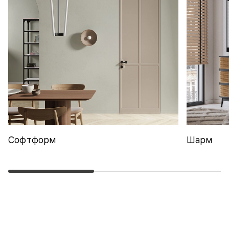
Софтформ
Шарм