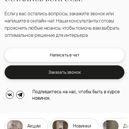
Если у вас остались вопросы, закажите звонок или
напишите в онлайн-чат. Наши консультанты готовы
прояснить любые нюансы, чтобы помочь вам выбрать
оптимальное решение для интерьера.
Написать в чат
Заказать звонок
Подпишитесь на нас, чтобы быть в курсе
новинок.
Акции
Новинки
Дв