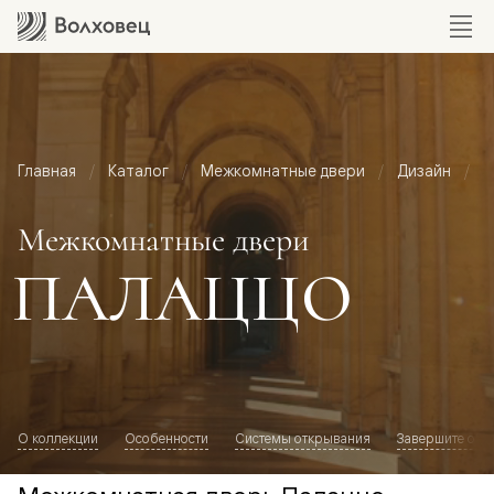
Главная
Каталог
Межкомнатные двери
Дизайн
М
Межкомнатные двери
ПАЛАЦЦО
О коллекции
Особенности
Системы открывания
Завершите обр