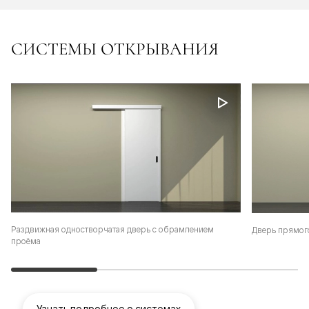
СИСТЕМЫ ОТКРЫВАНИЯ
Раздвижная одностворчатая дверь с обрамлением
Дверь прямог
проёма
Узнать подробнее о системах