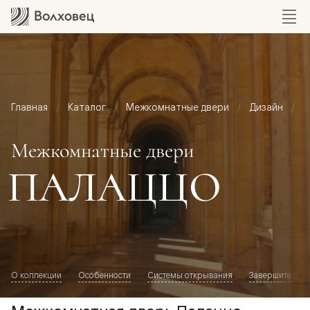
Главная
Каталог
Межкомнатные двери
Дизайн
М
Межкомнатные двери
ПАЛАЦЦО
О коллекции
Особенности
Системы открывания
Завершите обр