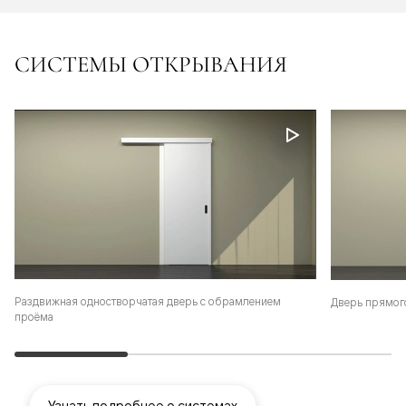
СИСТЕМЫ ОТКРЫВАНИЯ
Раздвижная одностворчатая дверь с обрамлением
Дверь прямог
проёма
Узнать подробнее о системах