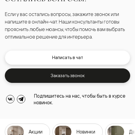
Если у вас остались вопросы, закажите звонок или
напишите в онлайн-чат. Наши консультанты готовы
прояснить любые нюансы, чтобы помочь вам выбрать
оптимальное решение для интерьера.
Написать в чат
Заказать звонок
Подпишитесь на нас, чтобы быть в курсе
новинок.
Акции
Новинки
Дв