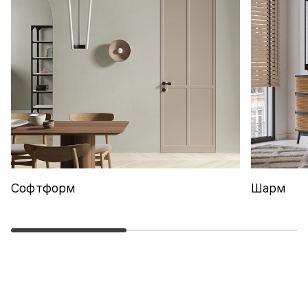
Софтформ
Шарм