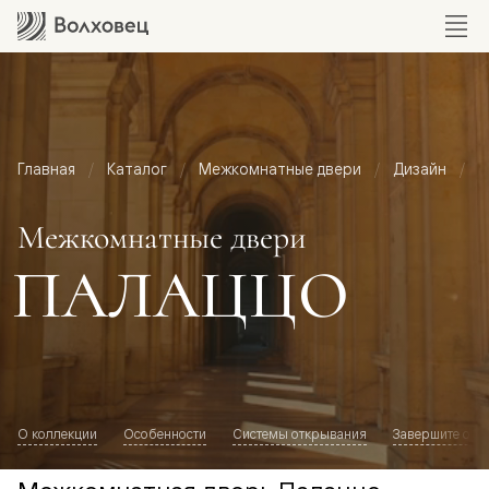
Главная
Каталог
Межкомнатные двери
Дизайн
М
Межкомнатные двери
ПАЛАЦЦО
О коллекции
Особенности
Системы открывания
Завершите обр