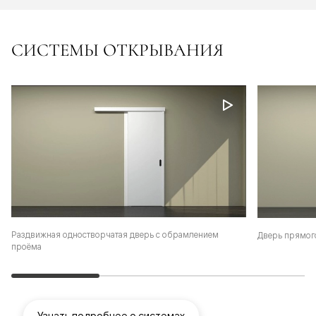
СИСТЕМЫ ОТКРЫВАНИЯ
Раздвижная одностворчатая дверь с обрамлением
Дверь прямог
проёма
Узнать подробнее о системах