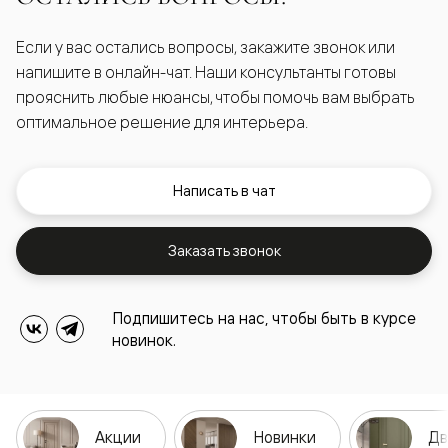
Если у вас остались вопросы, закажите звонок или
напишите в онлайн-чат. Наши консультанты готовы
прояснить любые нюансы, чтобы помочь вам выбрать
оптимальное решение для интерьера.
Написать в чат
Заказать звонок
Подпишитесь на нас, чтобы быть в курсе
новинок.
Акции
Новинки
Дв