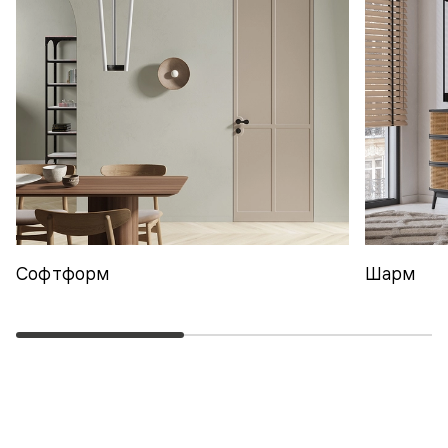
Софтформ
Шарм