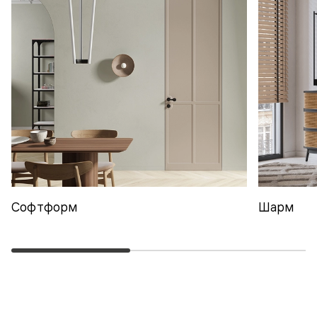
Софтформ
Шарм