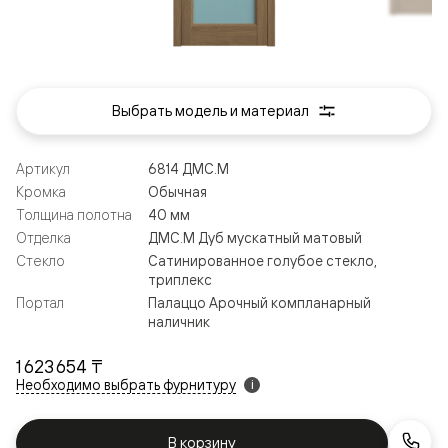
Выбрать модель и материал
Артикул
6814 ДМС.М
Кромка
Обычная
Толщина полотна
40 мм
Отделка
ДМС.М Дуб мускатный матовый
Стекло
Сатинированное голубое стекло,
триплекс
Портал
Палаццо Арочный компланарный
наличник
1 623 654 ₸
Необходимо выбрать фурнитуру
i
В корзину