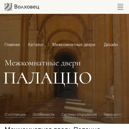
Главная
Каталог
Межкомнатные двери
Дизайн
М
Межкомнатные двери
ПАЛАЦЦО
О коллекции
Особенности
Системы открывания
Завершите обр