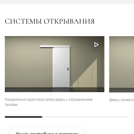
СИСТЕМЫ ОТКРЫВАНИЯ
Раздвижная одностворчатая дверь с обрамлением
Дверь прямог
проёма
Узнать подробнее о системах