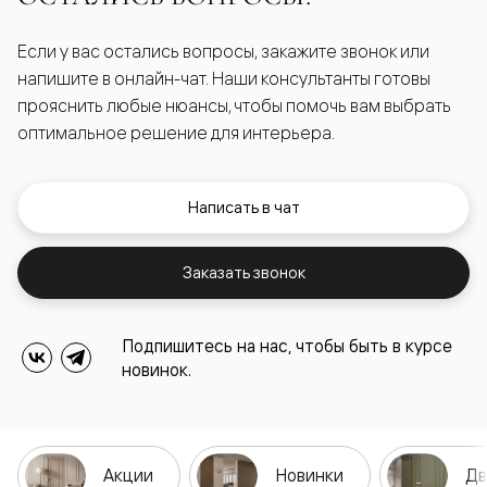
Если у вас остались вопросы, закажите звонок или
напишите в онлайн-чат. Наши консультанты готовы
прояснить любые нюансы, чтобы помочь вам выбрать
оптимальное решение для интерьера.
Написать в чат
Заказать звонок
Подпишитесь на нас, чтобы быть в курсе
новинок.
Акции
Новинки
Дв