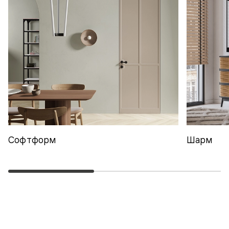
Софтформ
Шарм