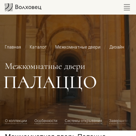
Главная
Каталог
Межкомнатные двери
Дизайн
М
Межкомнатные двери
ПАЛАЦЦО
О коллекции
Особенности
Системы открывания
Завершите обр