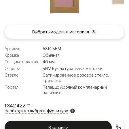
Выбрать модель и материал
Артикул
6814 БНМ
Кромка
Обычная
Толщина полотна
40 мм
Отделка
БНМ Бук натуральный матовый
Стекло
Сатинированное розовое стекло,
триплекс
Портал
Палаццо Арочный компланарный
наличник
1 342 422 ₸
Необходимо выбрать фурнитуру
i
В корзину