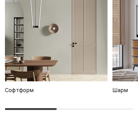
Софтформ
Шарм