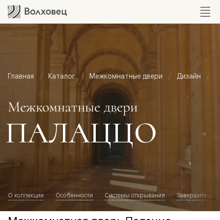
Главная
Каталог
Межкомнатные двери
Дизайн
М
Межкомнатные двери
ПАЛАЦЦО
О коллекции
Особенности
Системы открывания
Завершите обр