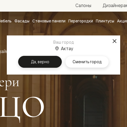
Салоны
Дизайнера
ебель
Фасады
Стеновые панели
Перегородки
Плинтусы
Акци
атные
ые
Ваш город
чные
Актау
зайн
Межкомнатные двери Палаццо
Да, верно
Сменить город
ери
ЦО
ванные