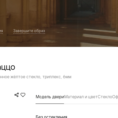
ия
Завершите образ
аццо
евая
нное жёлтое стекло, триплекс, 6мм
Модель двери
Материал и цвет
Стекло
Оф
ские
вание
Без остекления