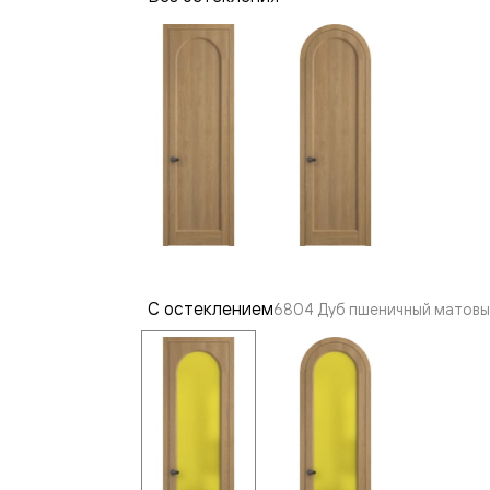
—
е
ный
м —
С остеклением
6804 Дуб пшеничный матовы
я
одки