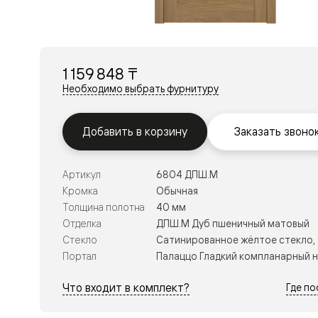
Перегор
Мозаик
Неокласс
Прайм
Фрэйм
1 159 848 ₸
Альба
Дюна
Необходимо выбрать фурнитуру
Рокка
Антик
Нео
Добавить в корзину
Заказать звоно
Париж
Центро
Шарм
Артикул
6804 ДПШ.М
Нео
Классик
Кромка
Обычная
Галант
Толщина полотна
40 мм
Эго
Отделка
ДПШ.М Дуб пшеничный матовый
Классика
Стекло
Сатинированное жёлтое стекло,
Маскот
Эссе
Портал
Палаццо Гладкий компланарный 
Тоскана
Плано
Что входит в комплект?
Где п
Тоскана
Грильято