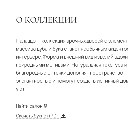
Планум
Цветные
Колор
Алюмини
О КОЛЛЕКЦИИ
Формато
Секрето
Алюмини
Мозаик
Палаццо — коллекция арочных дверей с элемен
Поворот
двери
массива дуба и бука станет необычным акценто
Скрытые
интерьере. Форма и внешний вид изделий вдох
двери
Дизайнер
природными мотивами. Натуральная текстура и
шпон
благородные оттенки дополнят пространство
Со
стеклом
элегантностью и помогут создать истинный д
Высокие
уют.
двери
В
гардеро
В
Найти салон
гостиную
Двери
Скачать буклет (PDF)
в
тренде