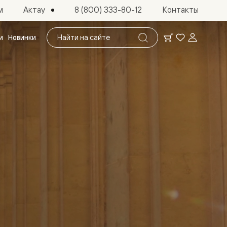
Актау
м
8 (800) 333-80-12
Контакты
Поиск
и
Новинки
по
сайту