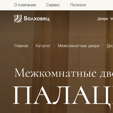
О компании
Сервис
Полезно
Двери
М
Межкомн
двери
Доступн
и практи
Фридом
Главная
Каталог
Межкомнатные двери
Ди
Центро
Галант
Нео
Планум
Секрето
Межкомнатные дв
-
скрытые
двери
ПАЛАЦ
Фрезеро
двери
в
эмали
Прайм
Маскот
Эссе