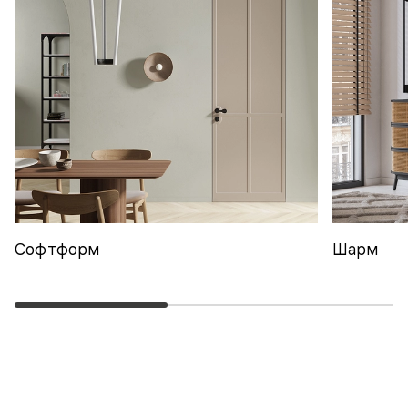
Софтформ
Шарм