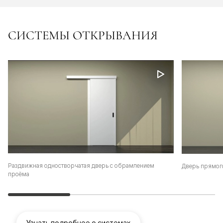
СИСТЕМЫ ОТКРЫВАНИЯ
Раздвижная одностворчатая дверь с обрамлением
Дверь прямог
проёма
Узнать подробнее о системах