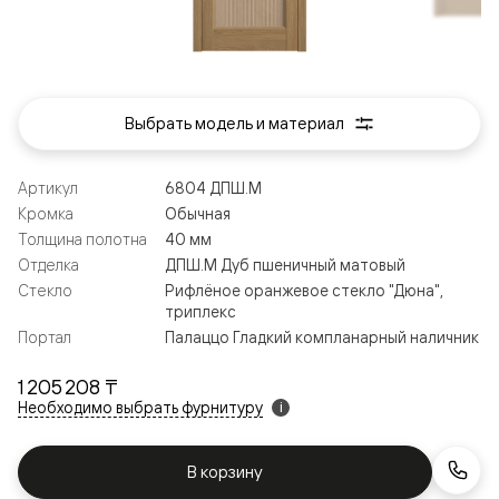
Выбрать модель и материал
Артикул
6804 ДПШ.М
Кромка
Обычная
Толщина полотна
40 мм
Отделка
ДПШ.М Дуб пшеничный матовый
Стекло
Рифлёное оранжевое стекло "Дюна",
триплекс
Портал
Палаццо Гладкий компланарный наличник
1 205 208 ₸
Необходимо выбрать фурнитуру
i
В корзину