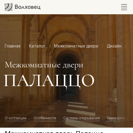
Главная
Каталог
Межкомнатные двери
Дизайн
М
Межкомнатные двери
ПАЛАЦЦО
О коллекции
Особенности
Системы открывания
Завершите обр