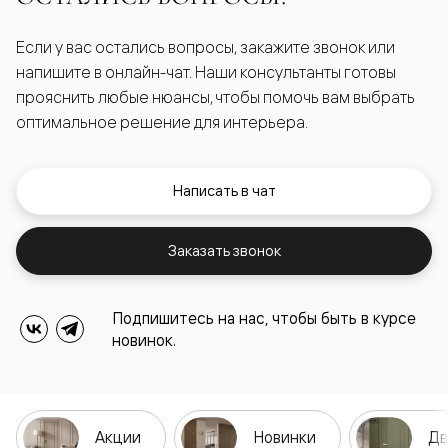
Если у вас остались вопросы, закажите звонок или
напишите в онлайн-чат. Наши консультанты готовы
прояснить любые нюансы, чтобы помочь вам выбрать
оптимальное решение для интерьера.
Написать в чат
Заказать звонок
Подпишитесь на нас, чтобы быть в курсе
новинок.
Акции
Новинки
Дв