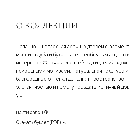
Планум
Цветные
Колор
Алюмини
Формато
О КОЛЛЕКЦИИ
Секрето
Алюмини
Мозаик
Поворот
Палаццо — коллекция арочных дверей с элемен
двери
Скрытые
массива дуба и бука станет необычным акценто
двери
интерьере. Форма и внешний вид изделий вдох
Дизайнер
шпон
природными мотивами. Натуральная текстура и
Со
благородные оттенки дополнят пространство
стеклом
Высокие
элегантностью и помогут создать истинный д
двери
уют.
В
гардеро
В
гостиную
Найти салон
Двери
в
Скачать буклет (PDF)
тренде