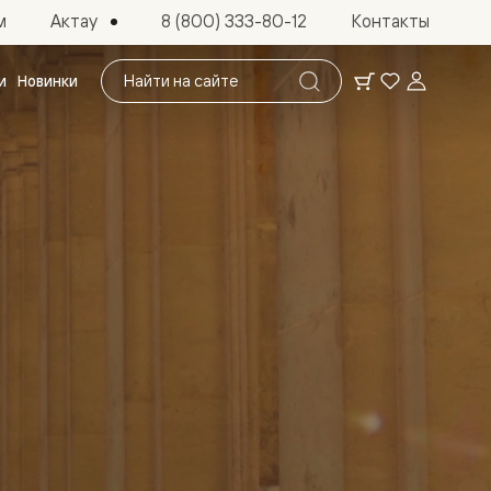
Актау
м
8 (800) 333-80-12
Контакты
Поиск
и
Новинки
по
сайту