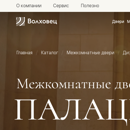
О компании
Сервис
Полезно
Двери
М
Межкомн
двери
Доступн
и практи
Фридом
Главная
Каталог
Межкомнатные двери
Ди
Центро
Галант
Нео
Планум
Секрето
Межкомнатные дв
-
скрытые
двери
ПАЛАЦ
Фрезеро
двери
в
эмали
Прайм
Маскот
Эссе