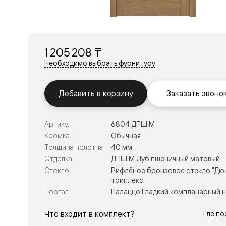
Перегор
Мозаик
Неокласс
Прайм
Фрэйм
1 205 208 ₸
Альба
Дюна
Необходимо выбрать фурнитуру
Рокка
Антик
Нео
Добавить в корзину
Заказать звоно
Париж
Центро
Шарм
Артикул
6804 ДПШ.М
Нео
Классик
Кромка
Обычная
Галант
Толщина полотна
40 мм
Эго
Отделка
ДПШ.М Дуб пшеничный матовый
Классика
Стекло
Рифлёное бронзовое стекло "Дюн
Маскот
триплекс
Эссе
Тоскана
Портал
Палаццо Гладкий компланарный 
Плано
Тоскана
Что входит в комплект?
Где п
Грильято