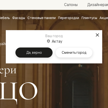
Салоны
Дизайнера
ебель
Фасады
Стеновые панели
Перегородки
Плинтусы
Акци
атные
ые
Ваш город
чные
Актау
зайн
Межкомнатные двери Палаццо
Да, верно
Сменить город
ери
ЦО
ванные