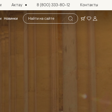
Актау
м
8 (800) 333-80-12
Контакты
Поиск
и
Новинки
по
сайту