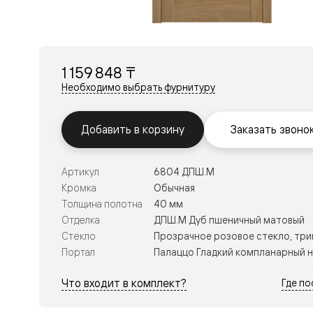
Перегор
Мозаик
Неокласс
Прайм
Фрэйм
1 159 848 ₸
Альба
Дюна
Необходимо выбрать фурнитуру
Рокка
Антик
Нео
Добавить в корзину
Заказать звоно
Париж
Центро
Шарм
Артикул
6804 ДПШ.М
Нео
Классик
Кромка
Обычная
Галант
Толщина полотна
40 мм
Эго
Отделка
ДПШ.М Дуб пшеничный матовый
Классика
Стекло
Прозрачное розовое стекло, три
Маскот
Эссе
Портал
Палаццо Гладкий компланарный 
Тоскана
Плано
Что входит в комплект?
Где п
Тоскана
Грильято