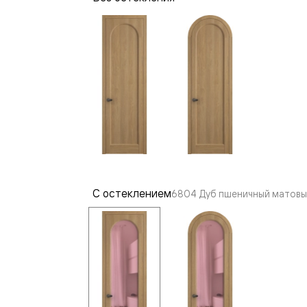
—
е
ный
м —
С остеклением
6804 Дуб пшеничный матовы
я
одки