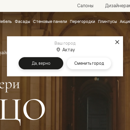
Салоны
Дизайнера
ебель
Фасады
Стеновые панели
Перегородки
Плинтусы
Акци
атные
ые
Ваш город
чные
Актау
зайн
Межкомнатные двери Палаццо
Да, верно
Сменить город
ери
ЦО
ванные