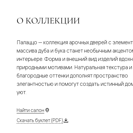
Планум
Цветные
Колор
Алюмини
О КОЛЛЕКЦИИ
Формато
Секрето
Алюмини
Мозаик
Палаццо — коллекция арочных дверей с элемен
Поворот
двери
массива дуба и бука станет необычным акценто
Скрытые
интерьере. Форма и внешний вид изделий вдох
двери
Дизайнер
природными мотивами. Натуральная текстура и
шпон
благородные оттенки дополнят пространство
Со
стеклом
элегантностью и помогут создать истинный д
Высокие
уют.
двери
В
гардеро
В
Найти салон
гостиную
Двери
Скачать буклет (PDF)
в
тренде