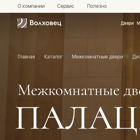
О компании
Сервис
Полезно
Двери
М
Межкомн
двери
Доступн
и практи
Фридом
Главная
Каталог
Межкомнатные двери
Ди
Центро
Галант
Нео
Планум
Секрето
Межкомнатные дв
-
скрытые
двери
ПАЛАЦ
Фрезеро
двери
в
эмали
Прайм
Маскот
Эссе