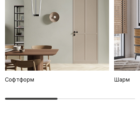
Софтформ
Шарм