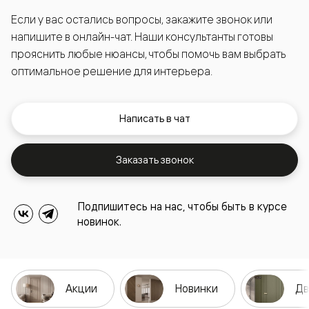
Если у вас остались вопросы, закажите звонок или
напишите в онлайн-чат. Наши консультанты готовы
прояснить любые нюансы, чтобы помочь вам выбрать
оптимальное решение для интерьера.
Написать в чат
Заказать звонок
Подпишитесь на нас, чтобы быть в курсе
новинок.
Акции
Новинки
Дв