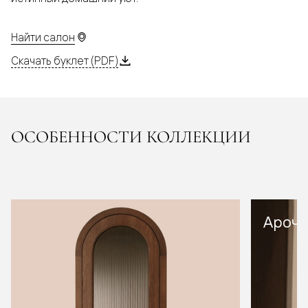
Найти салон
Скачать буклет (PDF)
ОСОБЕННОСТИ КОЛЛЕКЦИИ
Арочн