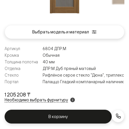
Выбрать модель и материал
Артикул
6804 ДПР.М
Кромка
Обычная
Толщина полотна
40 мм
Отделка
ДПР.М Дуб пряный матовый
Стекло
Рифлёное серое стекло "Дюна", триплекс
Портал
Палаццо Гладкий компланарный наличник
1 205 208 ₸
Необходимо выбрать фурнитуру
i
В корзину