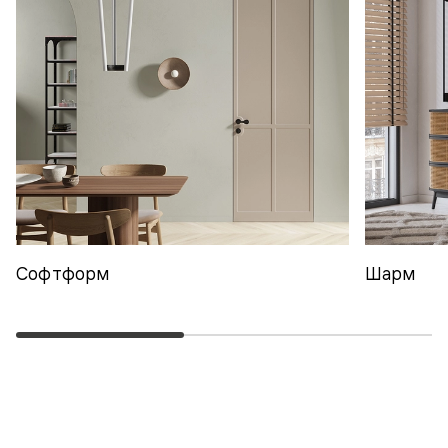
Софтформ
Шарм