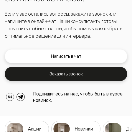
Если у вас остались вопросы, закажите звонок или
напишите в онлайн-чат. Наши консультанты готовы
прояснить любые нюансы, чтобы помочь вам выбрать
оптимальное решение для интерьера.
Написать в чат
Заказать звонок
Подпишитесь на нас, чтобы быть в курсе
новинок.
Акции
Новинки
Дв