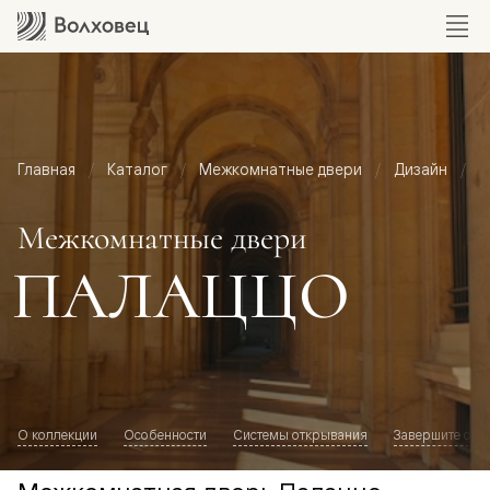
Главная
Каталог
Межкомнатные двери
Дизайн
М
Межкомнатные двери
ПАЛАЦЦО
О коллекции
Особенности
Системы открывания
Завершите обр