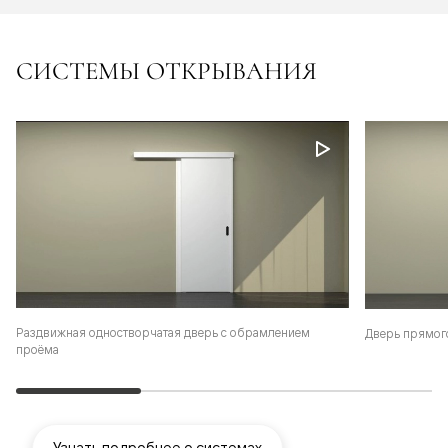
СИСТЕМЫ ОТКРЫВАНИЯ
Раздвижная одностворчатая дверь с обрамлением
Дверь прямог
проёма
Узнать подробнее о системах