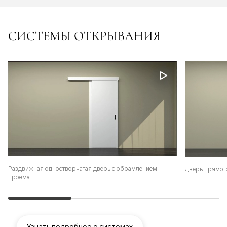
СИСТЕМЫ ОТКРЫВАНИЯ
Раздвижная одностворчатая дверь с обрамлением
Дверь прямог
проёма
Узнать подробнее о системах