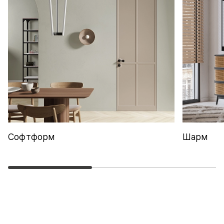
Софтформ
Шарм