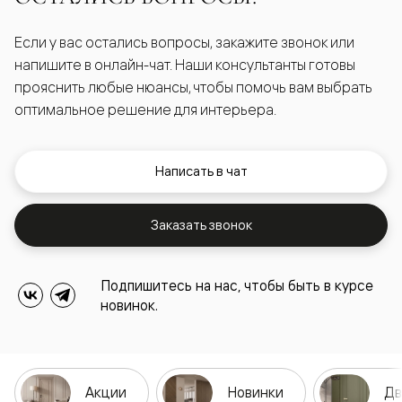
Если у вас остались вопросы, закажите звонок или
напишите в онлайн-чат. Наши консультанты готовы
прояснить любые нюансы, чтобы помочь вам выбрать
оптимальное решение для интерьера.
Написать в чат
Заказать звонок
Подпишитесь на нас, чтобы быть в курсе
новинок.
Акции
Новинки
Дв