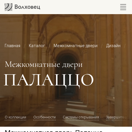
Главная
Каталог
Межкомнатные двери
Дизайн
М
Межкомнатные двери
ПАЛАЦЦО
О коллекции
Особенности
Системы открывания
Завершите обр